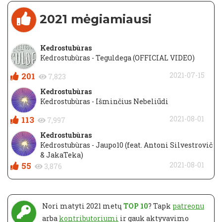
2021 mėgiamiausi
Kedrostubùras
Kedrostubùras - Teguldega (OFFICIAL VIDEO)
201
2021-07-15
7,823
Kedrostubùras
Kedrostubùras - Išminčius Nebeliūdi
113
2021-08-01
7,997
Kedrostubùras
Kedrostubùras - Jaupo10 (feat. Antoni Silvestrovič
& JakaTeka)
55
2021-08-01
3,876
Nori matyti 2021 metų
TOP 10
? Tapk
patreonu
arba
kontributoriumi
ir gauk aktyvavimo