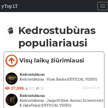
yTop LT
Kedrostubùras
populiariausi
Visų laikų žiūrimiausi
Kedrostubùras
Kedrostubùras - Visai Baika (OFFICIAL VIDEO)
37,086
2024-02-15
833
38
Kedrostubùras
Kedrostubùras - Jaupo10 (feat. Antoni Silvestrovič
& JakaTeka) (OFFICIAL VIDEO)