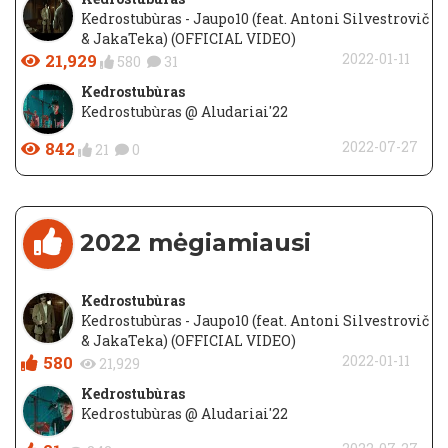
Kedrostubùras - Jaupo10 (feat. Antoni Silvestrovič
& JakaTeka) (OFFICIAL VIDEO)
21,929
2022-01-11
580
31
Kedrostubùras
Kedrostubùras @ Aludariai'22
842
2022-07-27
21
0
2022 mėgiamiausi
Kedrostubùras
Kedrostubùras - Jaupo10 (feat. Antoni Silvestrovič
& JakaTeka) (OFFICIAL VIDEO)
580
2022-01-11
21,929
Kedrostubùras
Kedrostubùras @ Aludariai'22