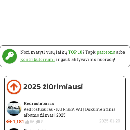
Nori matyti visų laikų
TOP 10
? Tapk
patreonu
arba
kontributoriumi
ir gauk aktyvavimo nuorodą!
2025 žiūrimiausi
Kedrostubùras
Kedrostubùras - KUR SEA VAI | Dokumentinis
albumo filmas | 2025
1,181
2025-01-20
66
8