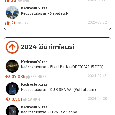
23
545
Kedrostubùras
Kedrostubùras - Nepaleisk
21
2025-08-22
642
2024 žiūrimiausi
Kedrostubùras
Kedrostubùras - Visai Baika (OFFICIAL VIDEO)
37,086
2024-02-15
833
38
Kedrostubùras
Kedrostubùras - KUR SEA VAI (Full album)
3,561
2024-02-20
48
4
Kedrostubùras
Kedrostubùras - Liko Tik Sapnai