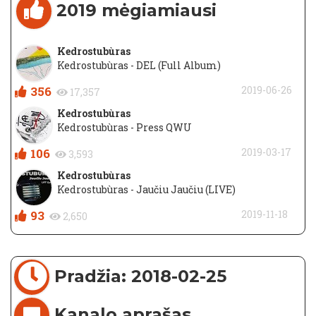
2019 mėgiamiausi
Kedrostubùras
Kedrostubùras - DEL (Full Album)
356
2019-06-26
17,357
Kedrostubùras
Kedrostubùras - Press QWU
106
2019-03-17
3,593
Kedrostubùras
Kedrostubùras - Jaučiu Jaučiu (LIVE)
93
2019-11-18
2,650
Pradžia: 2018-02-25
Kanalo aprašas