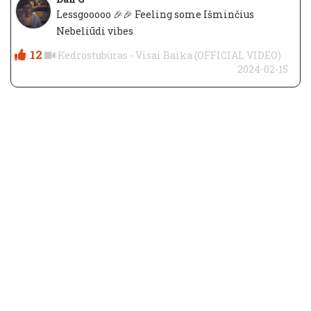
Lessgooooo 🎉🎉 Feeling some Išminčius
Nebeliūdi vibes
12
Kedrostubùras - Visai Baika (OFFICIAL VIDEO)
2024-02-15