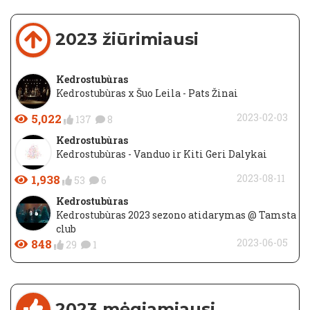
2023 žiūrimiausi
Kedrostubùras
Kedrostubùras x Šuo Leila - Pats Žinai
5,022
2023-02-03
137
8
Kedrostubùras
Kedrostubùras - Vanduo ir Kiti Geri Dalykai
1,938
2023-08-11
53
6
Kedrostubùras
Kedrostubùras 2023 sezono atidarymas @ Tamsta
club
848
2023-06-05
29
1
2023 mėgiamiausi