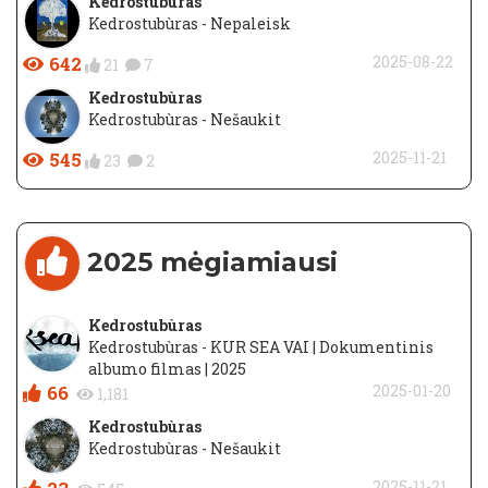
Kedrostubùras
Kedrostubùras - Nepaleisk
642
2025-08-22
21
7
Kedrostubùras
Kedrostubùras - Nešaukit
545
2025-11-21
23
2
2025 mėgiamiausi
Kedrostubùras
Kedrostubùras - KUR SEA VAI | Dokumentinis
albumo filmas | 2025
66
2025-01-20
1,181
Kedrostubùras
Kedrostubùras - Nešaukit
2025-11-21