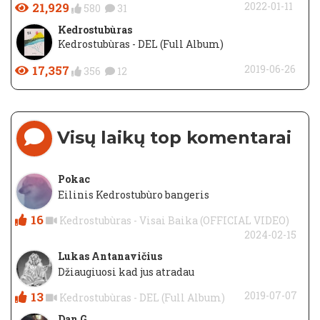
21,929
2022-01-11
580
31
Kedrostubùras
Kedrostubùras - DEL (Full Album)
17,357
2019-06-26
356
12
Visų laikų top komentarai
Pokac
Eilinis Kedrostubùro bangeris
16
Kedrostubùras - Visai Baika (OFFICIAL VIDEO)
2024-02-15
Lukas Antanavičius
Džiaugiuosi kad jus atradau
13
2019-07-07
Kedrostubùras - DEL (Full Album)
Dan G