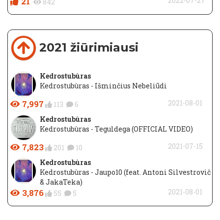
21
2022-07-27
842
2021 žiūrimiausi
Kedrostubùras
Kedrostubùras - Išminčius Nebeliūdi
7,997
2021-08-01
113
6
Kedrostubùras
Kedrostubùras - Teguldega (OFFICIAL VIDEO)
7,823
2021-07-15
201
10
Kedrostubùras
Kedrostubùras - Jaupo10 (feat. Antoni Silvestrovič
& JakaTeka)
3,876
2021-08-01
55
5