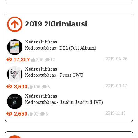
2019 žiūrimiausi
Kedrostubùras
Kedrostubùras - DEL (Full Album)
17,357
2019-06-26
356
12
Kedrostubùras
Kedrostubùras - Press QWU
3,593
2019-03-17
106
6
Kedrostubùras
Kedrostubùras - Jaučiu Jaučiu (LIVE)
2,650
2019-11-18
93
6