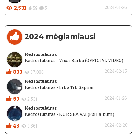
2,531
2024-01-26
59
5
2024 mėgiamiausi
Kedrostubùras
Kedrostubùras - Visai Baika (OFFICIAL VIDEO)
833
2024-02-15
37,086
Kedrostubùras
Kedrostubùras - Liko Tik Sapnai
59
2024-01-26
2,531
Kedrostubùras
Kedrostubùras - KUR SEA VAI (Full album)
48
2024-02-20
3,561