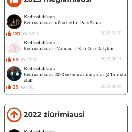
Kedrostubùras
Kedrostubùras x Šuo Leila - Pats Žinai
137
2023-02-03
5,022
Kedrostubùras
Kedrostubùras - Vanduo ir Kiti Geri Dalykai
53
2023-08-11
1,938
Kedrostubùras
Kedrostubùras 2023 sezono atidarymas @ Tamsta
club
29
2023-06-05
848
2022 žiūrimiausi
Kedrostubùras