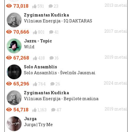
73,018
2013 metai
591
23
Zygimantas Kudirka
Vilniaus Energija - IQ DAKTARAS
70,666
2017 metai
801
41
Jazzu - Topic
Wild
67,268
2019 metai
418
16
Solo Ansamblis
Solo Ansamblis - Švelnūs Jausmai
65,296
2024 metai
764
26
Zygimantas Kudirka
Vilniaus Energija - Bepilotė mašina
54,718
2019 metai
1,163
47
Jurga
Jurga | Try Me