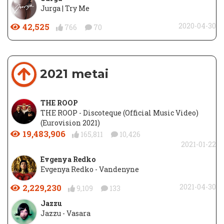
Jurga | Try Me
42,525
2020-04-30
766
70
2021 metai
THE ROOP
THE ROOP - Discoteque (Official Music Video)
(Eurovision 2021)
19,483,906
165,811
10,426
2021-01-22
Evgenya Redko
Evgenya Redko - Vandenyne
2,229,230
2021-04-30
9,109
133
Jazzu
Jazzu - Vasara