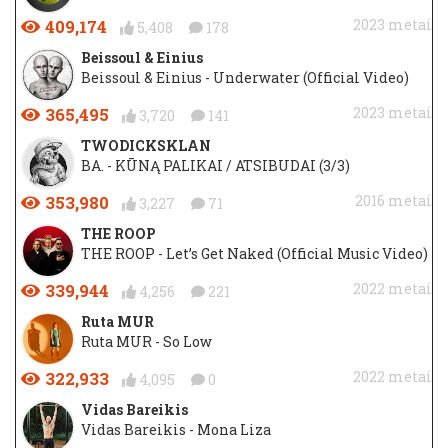
409,174
2023 metai
5,408
178
Beissoul & Einius
Beissoul & Einius - Underwater (Official Video)
365,495
2023 metai
3,720
141
TWODICKSKLAN
BA. - KŪNĄ PALIKAI / ATSIBUDAI (3/3)
353,980
2016 metai
3,227
71
THE ROOP
THE ROOP - Let’s Get Naked (Official Music Video)
339,944
2022 metai
4,256
221
Ruta MUR
Ruta MUR - So Low
322,933
2022 metai
4,095
0
Vidas Bareikis
Vidas Bareikis - Mona Liza