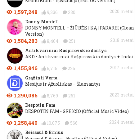
Keanu Blunt - Išvažiuoju (feat. OG Version)
1,597,248
2020 metai
9,336
230
Donny Montell
DONNY MONTELL – ŽIŪRĖK | KĄ | PADAREI (Clean
Version)
1,584,283
2018 metai
8,464
251
Antikvariniai Kašpirovskio dantys
AKD • Antikvariniai Kašpirovskio dantys ✦ Indai
1,455,846
2017 metai
6,715
226
Grąžinti Verta
Mesijus ir Ąžuoliukas – Šlamantys
1,290,086
2023 metai
8,769
261
Despotin Fam
DESPOTIN FAM - GREIČIO (Official Music Video)
1,258,440
2024 metai
10,075
566
Beissoul & Einius
Beissoul & Einius - Rooftop (Official Video)