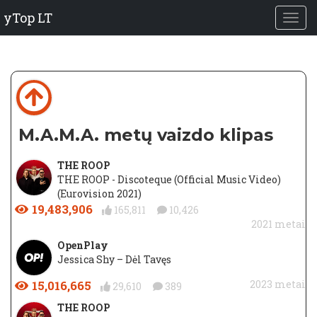
yTop LT
M.A.M.A. metų vaizdo klipas
THE ROOP
THE ROOP - Discoteque (Official Music Video)
(Eurovision 2021)
19,483,906
165,811
10,426
2021 metai
OpenPlay
Jessica Shy – Dėl Tavęs
15,016,665
2023 metai
29,610
389
THE ROOP