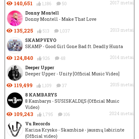
140,651
2017 metai
1,186
50
Donny Montell
Donny Montell - Make That Love
135,225
2013 metai
513
1,037
SKAMPVEVO
SKAMP - Good Girl Gone Bad ft. Deadly Hunta
124,840
2014 metai
926
48
Deeper Upper
Deeper Upper - Unity [Official Music Video]
119,499
2015 metai
1,109
37
8 KAMBARYS
8 Kambarys - SUSISKALDĘS (Official Music
Video)
109,243
2024 metai
1,795
106
Vu Records
Karina Krysko - Skambinė - jausmų labirinte
(Official video)