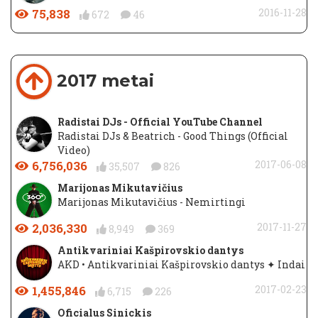
75,838
2016-11-28
672
46
2017 metai
Radistai DJs - Official YouTube Channel
Radistai DJs & Beatrich - Good Things (Official
Video)
6,756,036
2017-06-08
35,507
826
Marijonas Mikutavičius
Marijonas Mikutavičius - Nemirtingi
2,036,330
2017-11-27
8,949
369
Antikvariniai Kašpirovskio dantys
AKD • Antikvariniai Kašpirovskio dantys ✦ Indai
1,455,846
2017-02-23
6,715
226
Oficialus Sinickis