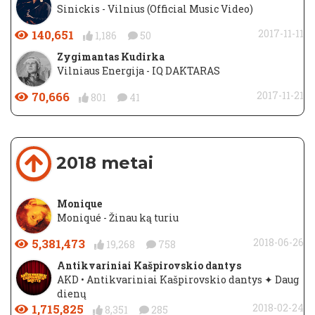
Sinickis - Vilnius (Official Music Video)
140,651
2017-11-11
1,186
50
Zygimantas Kudirka
Vilniaus Energija - IQ DAKTARAS
70,666
2017-11-21
801
41
2018 metai
Monique
Moniqué - Žinau ką turiu
5,381,473
2018-06-26
19,268
758
Antikvariniai Kašpirovskio dantys
AKD • Antikvariniai Kašpirovskio dantys ✦ Daug
dienų
1,715,825
2018-02-24
8,351
285