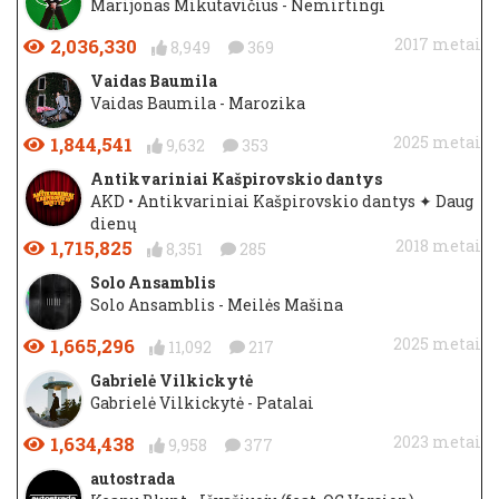
Marijonas Mikutavičius - Nemirtingi
2,036,330
2017 metai
8,949
369
Vaidas Baumila
Vaidas Baumila - Marozika
1,844,541
2025 metai
9,632
353
Antikvariniai Kašpirovskio dantys
AKD • Antikvariniai Kašpirovskio dantys ✦ Daug
dienų
1,715,825
2018 metai
8,351
285
Solo Ansamblis
Solo Ansamblis - Meilės Mašina
1,665,296
2025 metai
11,092
217
Gabrielė Vilkickytė
Gabrielė Vilkickytė - Patalai
1,634,438
2023 metai
9,958
377
autostrada