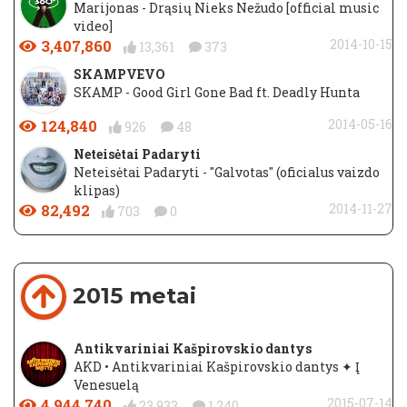
Marijonas - Drąsių Nieks Nežudo [official music
video]
3,407,860
2014-10-15
13,361
373
SKAMPVEVO
SKAMP - Good Girl Gone Bad ft. Deadly Hunta
124,840
2014-05-16
926
48
Neteisėtai Padaryti
Neteisėtai Padaryti - "Galvotas" (oficialus vaizdo
klipas)
82,492
2014-11-27
703
0
2015 metai
Antikvariniai Kašpirovskio dantys
AKD • Antikvariniai Kašpirovskio dantys ✦ Į
Venesuelą
4,944,740
2015-07-14
23,933
1,240