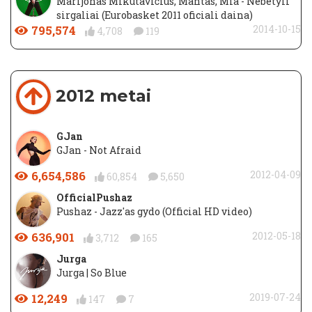
Marijonas Mikutavičius, Mantas, Mia - Nebetyli
sirgaliai (Eurobasket 2011 oficiali daina)
795,574
2014-10-15
4,708
119
2012 metai
GJan
GJan - Not Afraid
6,654,586
2012-04-09
60,854
5,650
OfficialPushaz
Pushaz - Jazz'as gydo (Official HD video)
636,901
2012-05-18
3,712
165
Jurga
Jurga | So Blue
12,249
2019-07-24
147
7