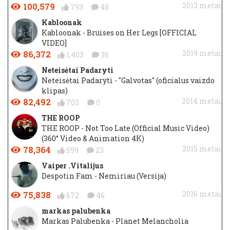
100,579
2013 metai
793
48
Kabloonak
Kabloonak - Bruises on Her Legs [OFFICIAL
VIDEO]
86,372
2019 metai
1,403
36
Neteisėtai Padaryti
Neteisėtai Padaryti - "Galvotas" (oficialus vaizdo
klipas)
82,492
2014 metai
703
0
THE ROOP
THE ROOP - Not Too Late (Official Music Video)
(360° Video & Animation 4K)
78,364
2015 metai
599
23
Vaiper .Vitalijus
Despotin Fam - Nemiriau (Versija)
75,838
2016 metai
672
46
markas palubenka
Markas Palubenka - Planet Melancholia