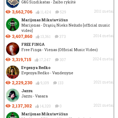
G&G Sindikatas - Žaibo rykštė
3,662,706
2011 metai
11,424
529
Marijonas Mikutavičius
Marijonas - Drąsių Nieks Nežudo [official music
video]
3,407,860
2014 metai
13,361
373
FREE FINGA
Free Finga - Vienas (Official Music Video)
3,319,715
2024 metai
17,247
307
Evgenya Redko
Evgenya Redko - Vandenyne
2,229,230
2021 metai
9,109
133
Jazzu
Jazzu - Vasara
2,137,302
2021 metai
14,320
0
Marijonas Mikutavičius