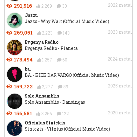
291,916
2022 metai
2,269
30
Jazzu
Jazzu - Why Wait (Official Music Video)
269,051
2023 metai
2,223
143
Evgenya Redko
Evgenya Redko - Planeta
173,494
2024 metai
1,257
60
ba.
BA. - KIEK DAR VARGO (Official Music Video)
159,722
2025 metai
2,277
89
Solo Ansamblis
Solo Ansamblis - Dansingas
156,581
2020 metai
3,256
122
Oficialus Sinickis
Sinickis - Vilnius (Official Music Video)