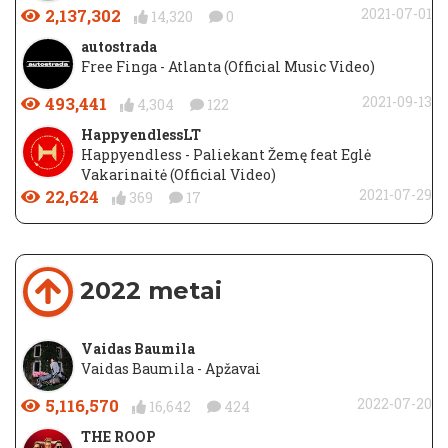
2,137,302
2021-07-01
14,320
0
autostrada
Free Finga - Atlanta (Official Music Video)
493,441
2021-09-13
4,304
122
HappyendlessLT
Happyendless - Paliekant Žemę feat Eglė
Vakarinaitė (Official Video)
22,624
2021-07-29
369
17
2022 metai
Vaidas Baumila
Vaidas Baumila - Apžavai
5,116,570
2022-07-20
16,642
424
THE ROOP