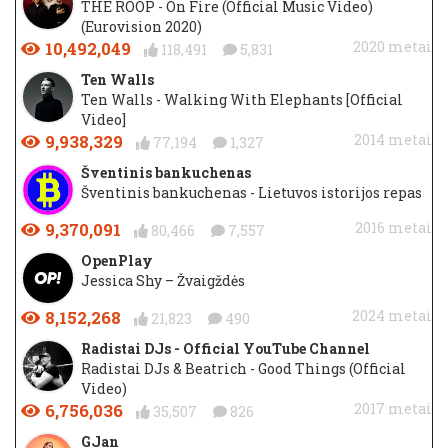
THE ROOP - On Fire (Official Music Video)
(Eurovision 2020)
10,492,049
2020 metai
118,491
5,831
Ten Walls
Ten Walls - Walking With Elephants [Official
Video]
9,938,329
2014 metai
77,194
1,327
Šventinis bankuchenas
Šventinis bankuchenas - Lietuvos istorijos repas
9,370,091
2016 metai
80,466
7,557
OpenPlay
Jessica Shy – Žvaigždės
8,152,268
2024 metai
21,823
490
Radistai DJs - Official YouTube Channel
Radistai DJs & Beatrich - Good Things (Official
Video)
6,756,036
2017 metai
35,507
826
GJan