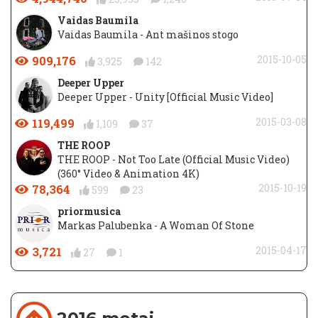
Vaidas Baumila
Vaidas Baumila - Ant mašinos stogo
909,176
2015-10-05
3,925
142
Deeper Upper
Deeper Upper - Unity [Official Music Video]
119,499
2015-03-08
1,109
37
THE ROOP
THE ROOP - Not Too Late (Official Music Video)
(360° Video & Animation 4K)
78,364
2015-10-19
599
23
priormusica
Markas Palubenka - A Woman Of Stone
3,721
2015-04-17
27
1