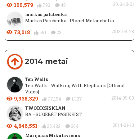
100,579
2013-10-21
793
48
markas palubenka
Markas Palubenka - Planet Melancholia
73,018
2013-04-28
591
23
2014 metai
Ten Walls
Ten Walls - Walking With Elephants [Official
Video]
9,938,329
2014-09-03
77,194
1,327
TWODICKSKLAN
BA. - SUGEBĖT PASIKEIST
4,646,551
2014-01-13
23,482
664
Marijonas Mikutavičius