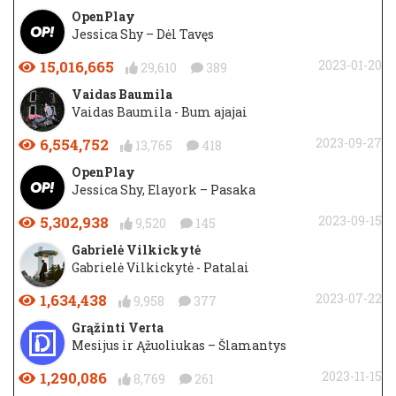
OpenPlay
Jessica Shy – Dėl Tavęs
15,016,665
2023-01-20
29,610
389
Vaidas Baumila
Vaidas Baumila - Bum ajajai
6,554,752
2023-09-27
13,765
418
OpenPlay
Jessica Shy, Elayork – Pasaka
5,302,938
2023-09-15
9,520
145
Gabrielė Vilkickytė
Gabrielė Vilkickytė - Patalai
1,634,438
2023-07-22
9,958
377
Grąžinti Verta
Mesijus ir Ąžuoliukas – Šlamantys
1,290,086
2023-11-15
8,769
261