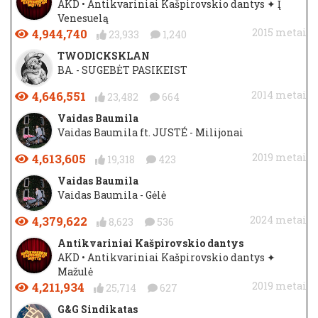
AKD • Antikvariniai Kašpirovskio dantys ✦ Į
Venesuelą
4,944,740
2015 metai
23,933
1,240
TWODICKSKLAN
BA. - SUGEBĖT PASIKEIST
4,646,551
2014 metai
23,482
664
Vaidas Baumila
Vaidas Baumila ft. JUSTÉ - Milijonai
4,613,605
2019 metai
19,318
423
Vaidas Baumila
Vaidas Baumila - Gėlė
4,379,622
2024 metai
8,623
536
Antikvariniai Kašpirovskio dantys
AKD • Antikvariniai Kašpirovskio dantys ✦
Mažulė
4,211,934
2019 metai
25,714
627
G&G Sindikatas