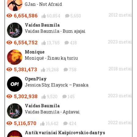
GJan - Not Afraid
6,654,586
2012 metai
60,854
5,650
Vaidas Baumila
Vaidas Baumila - Bum ajajai
6,554,752
2023 metai
13,765
418
Monique
Moniqué - Žinau ką turiu
5,381,473
2018 metai
19,268
758
OpenPlay
Jessica Shy, Elayork – Pasaka
5,302,938
2023 metai
9,520
145
Vaidas Baumila
Vaidas Baumila - Apžavai
5,116,570
2022 metai
16,642
424
Antikvariniai Kašpirovskio dantys