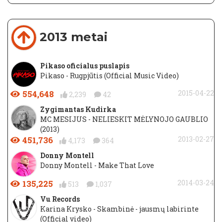
2013 metai
Pikaso oficialus puslapis
Pikaso - Rugpjūtis (Official Music Video)
554,648
2015-04-22
2,239
42
Zygimantas Kudirka
MC MESIJUS - NELIESKIT MĖLYNOJO GAUBLIO
(2013)
451,736
2013-02-27
4,173
364
Donny Montell
Donny Montell - Make That Love
135,225
2014-03-24
513
1,037
Vu Records
Karina Krysko - Skambinė - jausmų labirinte
(Official video)