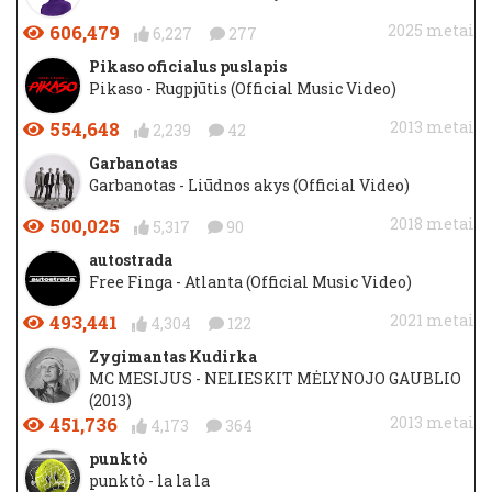
606,479
2025 metai
6,227
277
Pikaso oficialus puslapis
Pikaso - Rugpjūtis (Official Music Video)
554,648
2013 metai
2,239
42
Garbanotas
Garbanotas - Liūdnos akys (Official Video)
500,025
2018 metai
5,317
90
autostrada
Free Finga - Atlanta (Official Music Video)
493,441
2021 metai
4,304
122
Zygimantas Kudirka
MC MESIJUS - NELIESKIT MĖLYNOJO GAUBLIO
(2013)
451,736
2013 metai
4,173
364
punktò
punktò - la la la