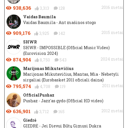
938,636
2016 metai
3,313
128
Vaidas Baumila
Vaidas Baumila - Ant mašinos stogo
909,176
2015 metai
3,925
142
SHWR
SHWR - IMPOSSIBLE (Official Music Video)
(Eurovision 2024)
874,904
2024 metai
8,750
543
Marijonas Mikutavičius
Marijonas Mikutavičius, Mantas, Mia - Nebetyli
sirgaliai (Eurobasket 2011 oficiali daina)
795,574
2011 metai
4,708
119
OfficialPushaz
Pushaz - Jazz'as gydo (Official HD video)
636,901
2012 metai
3,712
165
Giedrė
GIEDRĖ - Jei Dievui Būtų Gimusi Dukra