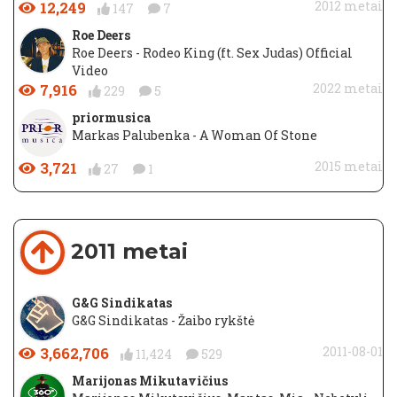
12,249
2012 metai
147
7
Roe Deers
Roe Deers - Rodeo King (ft. Sex Judas) Official
Video
7,916
2022 metai
229
5
priormusica
Markas Palubenka - A Woman Of Stone
3,721
2015 metai
27
1
2011 metai
G&G Sindikatas
G&G Sindikatas - Žaibo rykštė
3,662,706
2011-08-01
11,424
529
Marijonas Mikutavičius