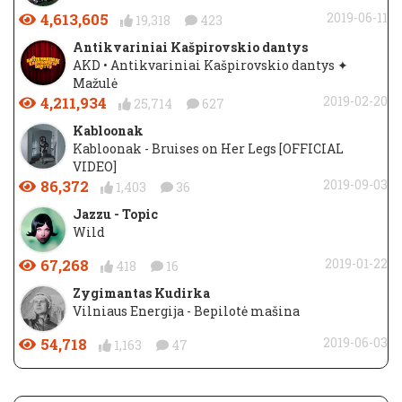
4,613,605
2019-06-11
19,318
423
Antikvariniai Kašpirovskio dantys
AKD • Antikvariniai Kašpirovskio dantys ✦
Mažulė
4,211,934
2019-02-20
25,714
627
Kabloonak
Kabloonak - Bruises on Her Legs [OFFICIAL
VIDEO]
86,372
2019-09-03
1,403
36
Jazzu - Topic
Wild
67,268
2019-01-22
418
16
Zygimantas Kudirka
Vilniaus Energija - Bepilotė mašina
54,718
2019-06-03
1,163
47