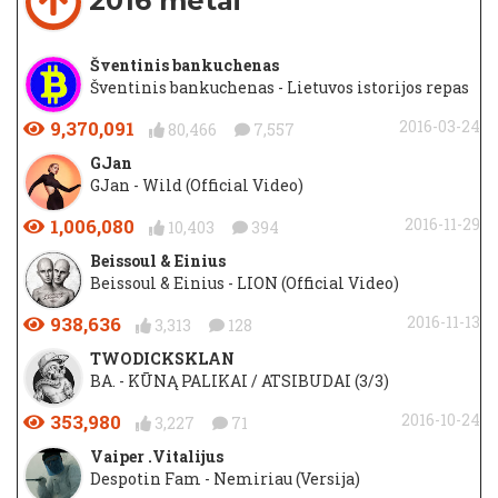
2016 metai
Šventinis bankuchenas
Šventinis bankuchenas - Lietuvos istorijos repas
9,370,091
2016-03-24
80,466
7,557
GJan
GJan - Wild (Official Video)
1,006,080
2016-11-29
10,403
394
Beissoul & Einius
Beissoul & Einius - LION (Official Video)
938,636
2016-11-13
3,313
128
TWODICKSKLAN
BA. - KŪNĄ PALIKAI / ATSIBUDAI (3/3)
353,980
2016-10-24
3,227
71
Vaiper .Vitalijus
Despotin Fam - Nemiriau (Versija)