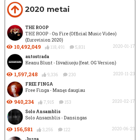
2020 metai
THE ROOP
THE ROOP - On Fire (Official Music Video)
(Eurovision 2020)
10,492,049
2020-01-17
118,491
5,831
autostrada
Keanu Blunt - Išvažiuoju (feat. OG Version)
1,597,248
2020-11-23
9,336
230
FREE FINGA
Free Finga - Manęs daugiau
940,234
2020-02-17
7,915
153
Solo Ansamblis
Solo Ansamblis - Dansingas
156,581
2020-06-23
3,256
122
Jurga