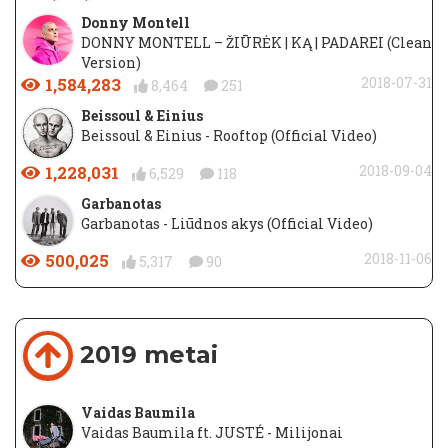
Donny Montell
DONNY MONTELL – ŽIŪRĖK | KĄ | PADAREI (Clean
Version)
1,584,283
2018-07-31
8,464
251
Beissoul & Einius
Beissoul & Einius - Rooftop (Official Video)
1,228,031
2018-09-04
6,529
118
Garbanotas
Garbanotas - Liūdnos akys (Official Video)
500,025
2018-11-06
5,317
90
2019 metai
Vaidas Baumila
Vaidas Baumila ft. JUSTÉ - Milijonai