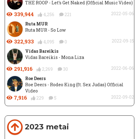
THE ROOP - Let’s Get Naked (Official Music Video)
339,944
2022-05-06
4,256
221
Ruta MUR
Ruta MUR - So Low
322,933
2022-09-15
4,095
0
Vidas Bareikis
Vidas Bareikis - Mona Liza
291,916
2022-06-06
2,269
30
Roe Deers
Roe Deers - Rodeo King (ft. Sex Judas) Official
Video
7,916
2022-09-02
229
5
2023 metai