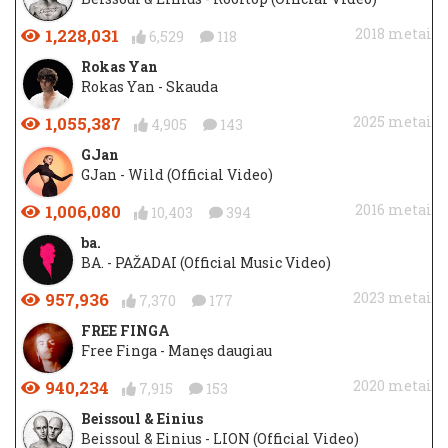
1,228,031
2018 metai
6,529
118
Rokas Yan
Rokas Yan - Skauda
1,055,387
2025 metai
4,905
143
GJan
GJan - Wild (Official Video)
1,006,080
2016 metai
10,403
394
ba.
BA. - PAŽADAI (Official Music Video)
957,936
2023 metai
7,370
177
FREE FINGA
Free Finga - Manęs daugiau
940,234
2020 metai
7,915
153
Beissoul & Einius
Beissoul & Einius - LION (Official Video)