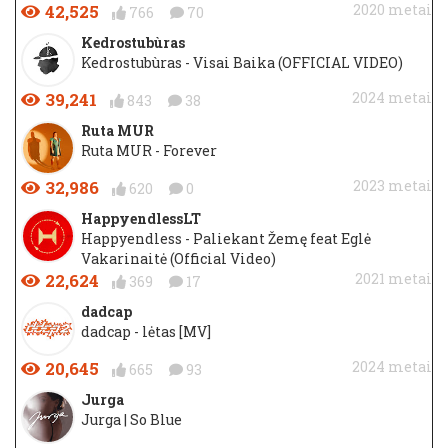
42,525
2020 metai
766
70
Kedrostubùras
Kedrostubùras - Visai Baika (OFFICIAL VIDEO)
39,241
2024 metai
843
38
Ruta MUR
Ruta MUR - Forever
32,986
2023 metai
620
0
HappyendlessLT
Happyendless - Paliekant Žemę feat Eglė
Vakarinaitė (Official Video)
22,624
2021 metai
369
17
dadcap
dadcap - lėtas [MV]
20,645
2024 metai
665
93
Jurga
Jurga | So Blue