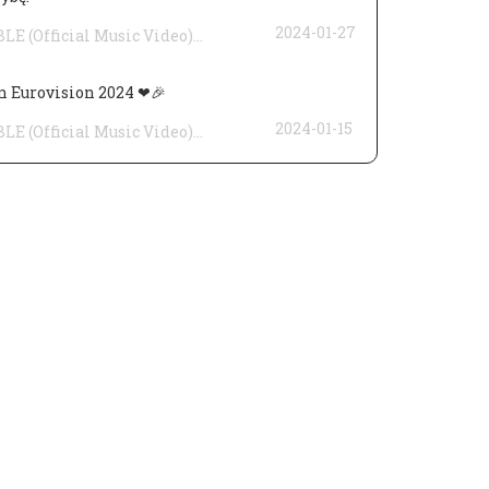
2024-01-27
 (Official Music Video)...
n Eurovision 2024 ❤🎉
2024-01-15
 (Official Music Video)...