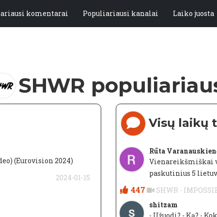
iariausi komentarai
Populiariausi kanalai
Laiko juosta
SHWR populiariau
Visų laikų
Rūta Varanauskien
eo) (Eurovision 2024)
Vienareikšmiškai v
paskutinius 5 lietu
2024-01-15
447
SHWR - IMPOSSIBLE
shitzam
- Užuodi? - Ką? - Ko