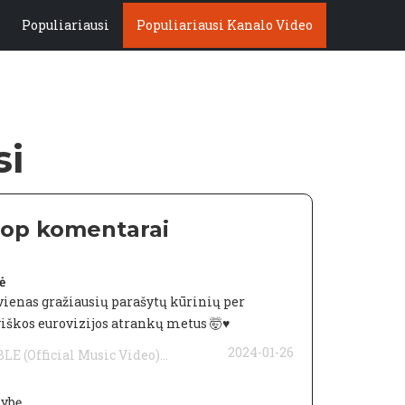
Populiariausi
Populiariausi Kanalo Video
si
 top komentarai
ė
ienas gražiausių parašytų kūrinių per
viškos eurovizijos atrankų metus 🤯♥️
2024-01-26
 (Official Music Video)...
kybę.