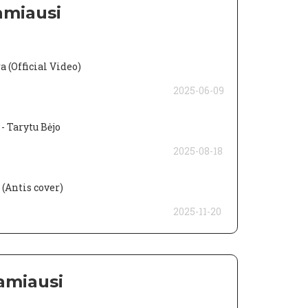
amiausi
 (Official Video)
2025-06-09
 Tarytu Bėjo
2025-08-18
(Antis cover)
2025-11-20
amiausi