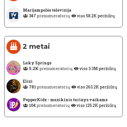
Marijampolės televizija
347
prenumeratorių
viso 58.2K peržiūrų
2 metai
Luky Springs
5.2K
prenumeratorių
viso 3.3M peržiūrų
Elizi
781
prenumeratorių
viso 263.2K peržiūrų
PepperKidz - muzikinis turinys vaikams
104
prenumeratorių
viso 125.2K peržiūrų