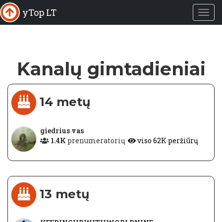
yTop LT
Kanalų gimtadieniai
14 metų
giedrius vas
1.4K
prenumeratorių
viso 62K peržiūrų
13 metų