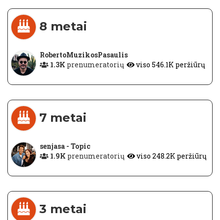
8 metai
RobertoMuzikosPasaulis
1.3K
prenumeratorių
viso 546.1K peržiūrų
7 metai
senjasa - Topic
1.9K
prenumeratorių
viso 248.2K peržiūrų
3 metai