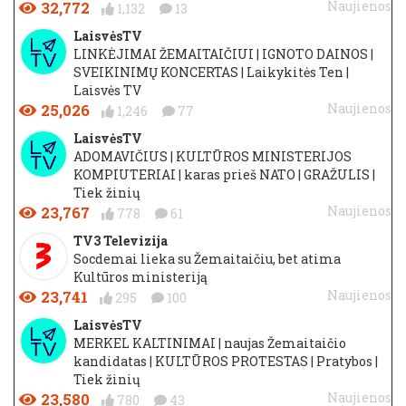
32,772
Naujienos
1,132
13
LaisvėsTV
LINKĖJIMAI ŽEMAITAIČIUI | IGNOTO DAINOS |
SVEIKINIMŲ KONCERTAS | Laikykitės Ten |
Laisvės TV
25,026
Naujienos
1,246
77
LaisvėsTV
ADOMAVIČIUS | KULTŪROS MINISTERIJOS
KOMPIUTERIAI | karas prieš NATO | GRAŽULIS |
Tiek žinių
23,767
Naujienos
778
61
TV3 Televizija
Socdemai lieka su Žemaitaičiu, bet atima
Kultūros ministeriją
23,741
Naujienos
295
100
LaisvėsTV
MERKEL KALTINIMAI | naujas Žemaitaičio
kandidatas | KULTŪROS PROTESTAS | Pratybos |
Tiek žinių
23,580
Naujienos
780
43