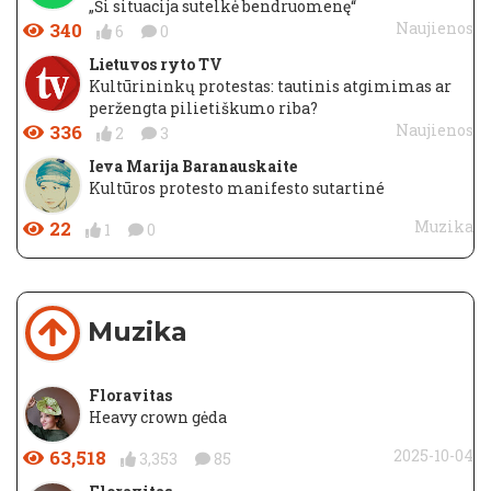
„Ši situacija sutelkė bendruomenę“
340
Naujienos
6
0
Lietuvos ryto TV
Kultūrininkų protestas: tautinis atgimimas ar
peržengta pilietiškumo riba?
336
Naujienos
2
3
Ieva Marija Baranauskaite
Kultūros protesto manifesto sutartiné
22
Muzika
1
0
Muzika
Floravitas
Heavy crown gėda
63,518
2025-10-04
3,353
85