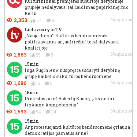
Kultūrininkai premjerės suburtoje derybinėje
grupėje nedalyvaus: tai žaidimas papirkinėjimo
keliu
2,353
Naujienos
67
31
Lietuvos ryto TV
„Nauja diena“. Kultūros bendruomenės
politikavimas ar „aušriečių“ teisė dalyvauti
koalicijoje
1,863
Naujienos
55
8
15min
Inga Ruginienė: nuspręsta sudaryti derybinę
grupę kalbėtis su kultūros bendruomene
1,686
Naujienos
15
8
15min
Protestas prieš Robertą Kauną: „Jis neturi
tinkamų kompetencijų“
1,593
Naujienos
54
24
15min
Ar protestuojanti kultūros bendruomenė griauna
demokratijos pamatus ar ne?