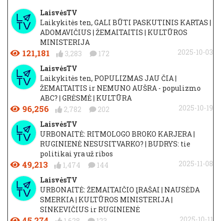
LaisvėsTV
Laikykitės ten, GALI BŪTI PASKUTINIS KARTAS |
ADOMAVIČIUS | ŽEMAITAITIS | KULTŪROS
MINISTERIJA
121,181
2025-10-03
3,283
172
LaisvėsTV
Laikykitės ten, POPULIZMAS JAU ČIA |
ŽEMAITAITIS ir NEMUNO AUŠRA - populizmo
ABC? | GRĖSMĖ | KULTŪRA
96,256
2025-10-19
2,782
202
LaisvėsTV
URBONAITĖ: RITMOLOGO BROKO KARJERA |
RUGINIENĖ NESUSITVARKO? | BUDRYS: tie
politikai yra už ribos
49,213
2025-11-08
1,474
144
LaisvėsTV
URBONAITĖ: ŽEMAITAIČIO ĮRAŠAI | NAUSĖDA
SMERKIA | KULTŪROS MINISTERIJA |
SINKEVIČIUS ir RUGINIENĖ
45,274
2025-10-11
1,628
123