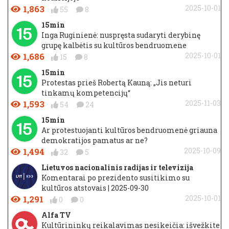
1,863
2025-10-01
55
8
15min
Inga Ruginienė: nuspręsta sudaryti derybinę
grupę kalbėtis su kultūros bendruomene
1,686
2025-10-01
15
8
15min
Protestas prieš Robertą Kauną: „Jis neturi
tinkamų kompetencijų“
1,593
2025-11-03
54
24
15min
Ar protestuojanti kultūros bendruomenė griauna
demokratijos pamatus ar ne?
1,494
2025-10-09
32
5
Lietuvos nacionalinis radijas ir televizija
Komentarai po prezidento susitikimo su
kultūros atstovais | 2025-09-30
1,291
2025-10-01
0
0
Alfa TV
Kultūrininkų reikalavimas nesikeičia: išvežkite