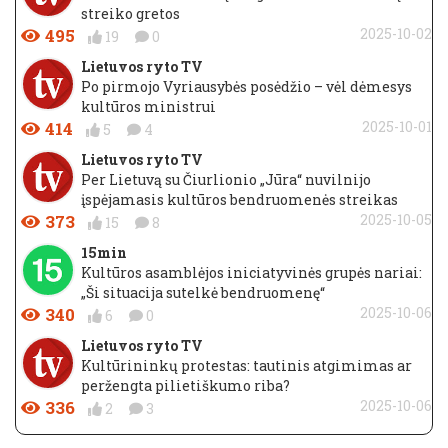
streiko gretos
495
2025-10-02
19
0
Lietuvos ryto TV
Po pirmojo Vyriausybės posėdžio – vėl dėmesys
kultūros ministrui
414
2025-10-01
5
4
Lietuvos ryto TV
Per Lietuvą su Čiurlionio „Jūra“ nuvilnijo
įspėjamasis kultūros bendruomenės streikas
373
2025-10-05
15
8
15min
Kultūros asamblėjos iniciatyvinės grupės nariai:
„Ši situacija sutelkė bendruomenę“
340
2025-10-06
6
0
Lietuvos ryto TV
Kultūrininkų protestas: tautinis atgimimas ar
peržengta pilietiškumo riba?
336
2025-10-06
2
3