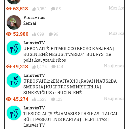
63,518
Muzika
3,353
85
Floravitas
Žemai
52,980
Muzika
699
96
LaisvėsTV
URBONAITĖ: RITMOLOGO BROKO KARJERA |
RUGINIENĖ NESUSITVARKO? | BUDRYS: tie
politikai yra už ribos
49,213
Naujienos
1,474
144
LaisvėsTV
URBONAITĖ: ŽEMAITAIČIO ĮRAŠAI | NAUSĖDA
SMERKIA | KULTŪROS MINISTERIJA |
SINKEVIČIUS ir RUGINIENĖ
45,274
Naujienos
1,628
123
LaisvėsTV
TIESIOGIAI: ĮSPĖJAMASIS STREIKAS - TAI GALI
BŪTI PASKUTINIS KARTAS | TELETILTAS ||
Laisvės TV