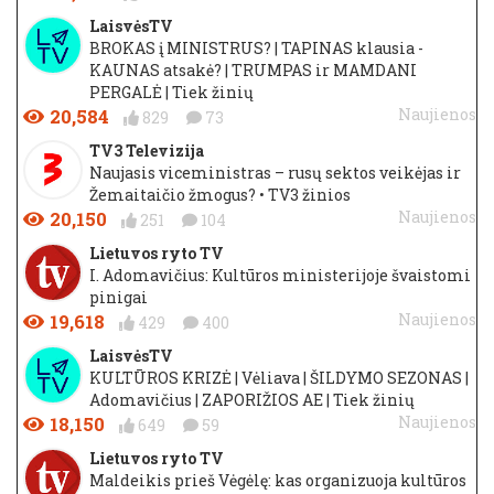
LaisvėsTV
BROKAS į MINISTRUS? | TAPINAS klausia -
KAUNAS atsakė? | TRUMPAS ir MAMDANI
PERGALĖ | Tiek žinių
20,584
Naujienos
829
73
TV3 Televizija
Naujasis viceministras – rusų sektos veikėjas ir
Žemaitaičio žmogus? • TV3 žinios
20,150
Naujienos
251
104
Lietuvos ryto TV
I. Adomavičius: Kultūros ministerijoje švaistomi
pinigai
19,618
Naujienos
429
400
LaisvėsTV
KULTŪROS KRIZĖ | Vėliava | ŠILDYMO SEZONAS |
Adomavičius | ZAPORIŽIOS AE | Tiek žinių
18,150
Naujienos
649
59
Lietuvos ryto TV
Maldeikis prieš Vėgėlę: kas organizuoja kultūros