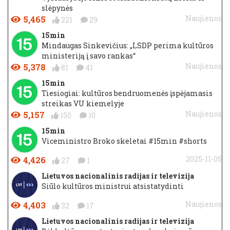
slėpynės
5,465
Naujienos
221
29
15min
Mindaugas Sinkevičius: „LSDP perima kultūros
ministeriją į savo rankas“
5,378
Naujienos
81
41
15min
Tiesiogiai: kultūros bendruomenės įspėjamasis
streikas VU kiemelyje
5,157
Naujienos
150
10
15min
Viceministro Broko skeletai #15min #shorts
4,426
2025-11-05
27
1
Lietuvos nacionalinis radijas ir televizija
Siūlo kultūros ministrui atsistatydinti
4,403
Naujienos
32
17
Lietuvos nacionalinis radijas ir televizija