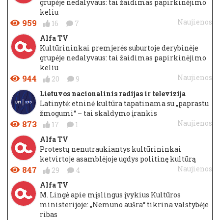
grupėje nedalyvaus: tai žaidimas papirkinėjimo
keliu
959
Naujienos
16
7
Alfa TV
Kultūrininkai premjerės suburtoje derybinėje
grupėje nedalyvaus: tai žaidimas papirkinėjimo
keliu
944
Naujienos
20
9
Lietuvos nacionalinis radijas ir televizija
Latinytė: etninė kultūra tapatinama su „paprastu
žmogumi“ – tai skaldymo įrankis
873
Naujienos
17
1
Alfa TV
Protestų nenutraukiantys kultūrininkai
ketvirtoje asamblėjoje ugdys politinę kultūrą
847
Naujienos
29
4
Alfa TV
M. Lingė apie mįslingus įvykius Kultūros
ministerijoje: „Nemuno aušra“ tikrina valstybėje
ribas