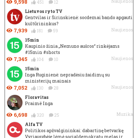
9,598
Naujienos
451
12
Lietuvos ryto TV
Gentvilas ir Širinskienė: socdemai bando apgauti
kultūrininkus?
7,939
Naujienos
181
59
15min
Kaupinio žinia „Nemuno aušros“ rinkėjams
#15min #shorts
7,345
Naujienos
104
10
15min
Inga Ruginienė: nepradėsiu žaidimų su
ministerijų mainais
7,052
Naujienos
130
28
Floravitas
Praimë Inga
6,698
Muzika
320
25
Alfa TV
Politikos apžvalgininkai: dabartinę betvarkę
Vyriausybėje lėmė socialdemokratų melas ir