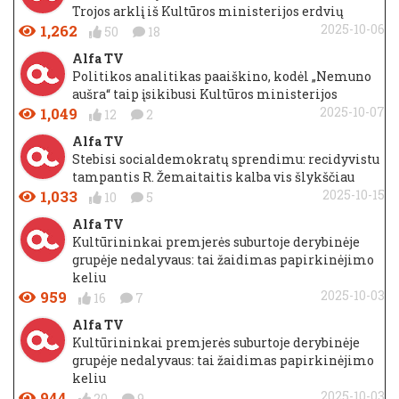
Trojos arklį iš Kultūros ministerijos erdvių
1,262
2025-10-06
50
18
Alfa TV
Politikos analitikas paaiškino, kodėl „Nemuno
aušra“ taip įsikibusi Kultūros ministerijos
1,049
2025-10-07
12
2
Alfa TV
Stebisi socialdemokratų sprendimu: recidyvistu
tampantis R. Žemaitaitis kalba vis šlykščiau
1,033
2025-10-15
10
5
Alfa TV
Kultūrininkai premjerės suburtoje derybinėje
grupėje nedalyvaus: tai žaidimas papirkinėjimo
keliu
959
2025-10-03
16
7
Alfa TV
Kultūrininkai premjerės suburtoje derybinėje
grupėje nedalyvaus: tai žaidimas papirkinėjimo
keliu
944
2025-10-03
20
9