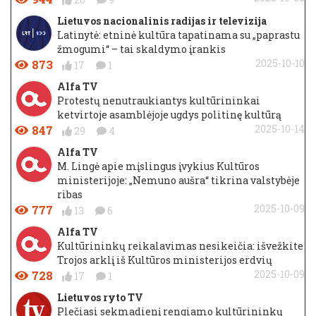
Lietuvos nacionalinis radijas ir televizija
Latinytė: etninė kultūra tapatinama su „paprastu
žmogumi“ – tai skaldymo įrankis
873
2025-10-10
17
1
Alfa TV
Protestų nenutraukiantys kultūrininkai
ketvirtoje asamblėjoje ugdys politinę kultūrą
847
2025-10-14
29
4
Alfa TV
M. Lingė apie mįslingus įvykius Kultūros
ministerijoje: „Nemuno aušra“ tikrina valstybėje
ribas
777
2025-10-09
13
6
Alfa TV
Kultūrininkų reikalavimas nesikeičia: išvežkite
Trojos arklį iš Kultūros ministerijos erdvių
728
2025-10-09
17
1
Lietuvos ryto TV
Plečiasi sekmadienį rengiamo kultūrininkų