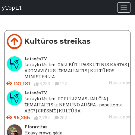
yTop LT
Kultūros streikas
LaisvėsTV
Laikykitės ten, GALI BŪTI PASKUTINIS KARTAS |
ADOMAVIČIUS | ŽEMAITAITIS | KULTŪROS
MINISTERIJA
121,181
Naujienos
3,283
172
LaisvėsTV
Laikykitės ten, POPULIZMAS JAU ČIA |
ŽEMAITAITIS ir NEMUNO AUŠRA - populizmo
ABC? | GRĖSMĖ | KULTŪRA
96,256
Naujienos
2,782
202
Floravitas
Heavy crown gėda