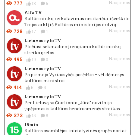
777
Naujienos
13
6
Alfa TV
Kultūrininkų reikalavimas nesikeičia: išvežkite
Trojos arklį iš Kultūros ministerijos erdvių
728
Naujienos
17
1
Lietuvos ryto TV
Plečiasi sekmadienį rengiamo kultūrininkų
streiko gretos
495
Naujienos
19
0
Lietuvos ryto TV
Po pirmojo Vyriausybės posėdžio – vėl dėmesys
kultūros ministrui
414
Naujienos
5
4
Lietuvos ryto TV
Per Lietuvą su Čiurlionio „Jūra“ nuvilnijo
įspėjamasis kultūros bendruomenės streikas
373
Naujienos
15
8
15min
Kultūros asamblėjos iniciatyvinės grupės nariai: