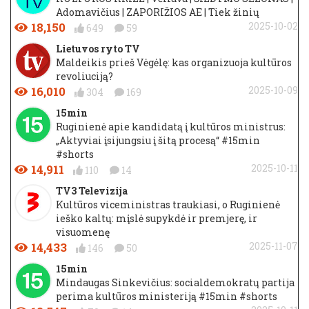
Adomavičius | ZAPORIŽIOS AE | Tiek žinių
18,150
2025-10-02
649
59
Lietuvos ryto TV
Maldeikis prieš Vėgėlę: kas organizuoja kultūros
revoliuciją?
16,010
2025-10-09
304
169
15min
Ruginienė apie kandidatą į kultūros ministrus:
„Aktyviai įsijungsiu į šitą procesą“ #15min
#shorts
14,911
2025-10-11
110
14
TV3 Televizija
Kultūros viceministras traukiasi, o Ruginienė
ieško kaltų: mįslė supykdė ir premjerę, ir
visuomenę
14,433
2025-11-07
146
50
15min
Mindaugas Sinkevičius: socialdemokratų partija
perima kultūros ministeriją #15min #shorts