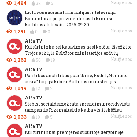
1,494
Naujienos
32
5
Lietuvos nacionalinis radijas ir televizija
Komentarai po prezidento susitikimo su
kultūros atstovais | 2025-09-30
1,291
Naujienos
0
0
Alfa TV
Kultūrininkų reikalavimas nesikeičia: išvežkite
Trojos arklį iš Kultūros ministerijos erdvių
1,262
Naujienos
50
18
Alfa TV
Politikos analitikas paaiškino, kodėl „Nemuno
aušra“ taip įsikibusi Kultūros ministerijos
1,049
Naujienos
12
2
Alfa TV
Stebisi socialdemokratų sprendimu: recidyvistu
tampantis R. Žemaitaitis kalba vis šlykščiau
1,033
Naujienos
10
5
Alfa TV
Kultūrininkai premjerės suburtoje derybinėje