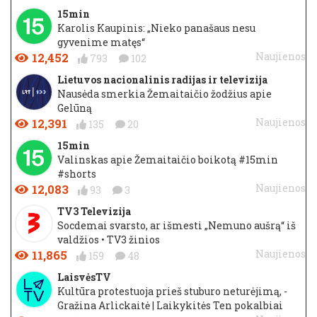
15min
Karolis Kaupinis: „Nieko panašaus nesu
gyvenime matęs“
12,452
Naujienos
793
102
Lietuvos nacionalinis radijas ir televizija
Nausėda smerkia Žemaitaičio žodžius apie
Gelūną
12,391
Naujienos
135
20
15min
Valinskas apie Žemaitaičio boikotą #15min
#shorts
12,083
Naujienos
93
3
TV3 Televizija
Socdemai svarsto, ar išmesti „Nemuno aušrą“ iš
valdžios • TV3 žinios
11,865
Naujienos
159
48
LaisvėsTV
Kultūra protestuoja prieš stuburo neturėjimą, -
Gražina Arlickaitė | Laikykitės Ten pokalbiai