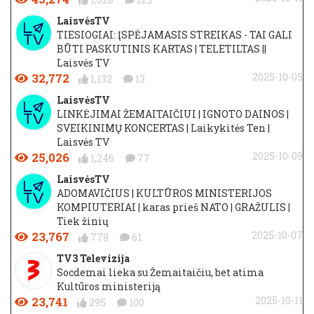
LaisvėsTV
TIESIOGIAI: ĮSPĖJAMASIS STREIKAS - TAI GALI
BŪTI PASKUTINIS KARTAS | TELETILTAS ||
Laisvės TV
32,772
2025-10-05
1,132
13
LaisvėsTV
LINKĖJIMAI ŽEMAITAIČIUI | IGNOTO DAINOS |
SVEIKINIMŲ KONCERTAS | Laikykitės Ten |
Laisvės TV
25,026
2025-10-09
1,246
77
LaisvėsTV
ADOMAVIČIUS | KULTŪROS MINISTERIJOS
KOMPIUTERIAI | karas prieš NATO | GRAŽULIS |
Tiek žinių
23,767
2025-10-07
778
61
TV3 Televizija
Socdemai lieka su Žemaitaičiu, bet atima
Kultūros ministeriją
23,741
2025-10-11
295
100