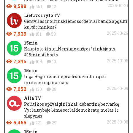
9,598
2025-10-21
451
12
Lietuvos ryto TV
Gentvilas ir Širinskienė: socdemai bando apgauti
kultūrininkus?
7,939
2025-10-29
181
59
15min
Kaupinio žinia „Nemuno aušros“ rinkėjams
#15min #shorts
7,345
2025-10-06
104
10
15min
Inga Ruginienė: nepradėsiu žaidimų su
ministerijų mainais
7,052
2025-10-09
130
28
Alfa TV
Politikos apžvalgininkai: dabartinę betvarkę
Vyriausybėje lėmė socialdemokratų melas ir
slėpynės
5,465
2025-10-08
221
29
15min