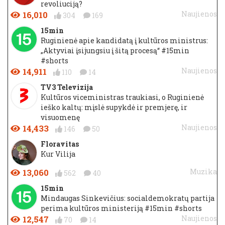
revoliuciją?
16,010
Naujienos
304
169
15min
Ruginienė apie kandidatą į kultūros ministrus:
„Aktyviai įsijungsiu į šitą procesą“ #15min
#shorts
14,911
Naujienos
110
14
TV3 Televizija
Kultūros viceministras traukiasi, o Ruginienė
ieško kaltų: mįslė supykdė ir premjerę, ir
visuomenę
14,433
Naujienos
146
50
Floravitas
Kur Vilija
13,060
Muzika
562
40
15min
Mindaugas Sinkevičius: socialdemokratų partija
perima kultūros ministeriją #15min #shorts
12,547
Naujienos
70
14