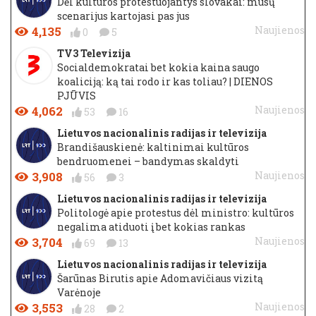
Dėl kultūros protestuojantys slovakai: mūsų
scenarijus kartojasi pas jus
4,135
Naujienos
0
5
TV3 Televizija
Socialdemokratai bet kokia kaina saugo
koaliciją: ką tai rodo ir kas toliau? | DIENOS
PJŪVIS
4,062
Naujienos
53
16
Lietuvos nacionalinis radijas ir televizija
Brandišauskienė: kaltinimai kultūros
bendruomenei – bandymas skaldyti
3,908
Naujienos
56
3
Lietuvos nacionalinis radijas ir televizija
Politologė apie protestus dėl ministro: kultūros
negalima atiduoti į bet kokias rankas
3,704
Naujienos
69
13
Lietuvos nacionalinis radijas ir televizija
Šarūnas Birutis apie Adomavičiaus vizitą
Varėnoje
3,553
Naujienos
28
2