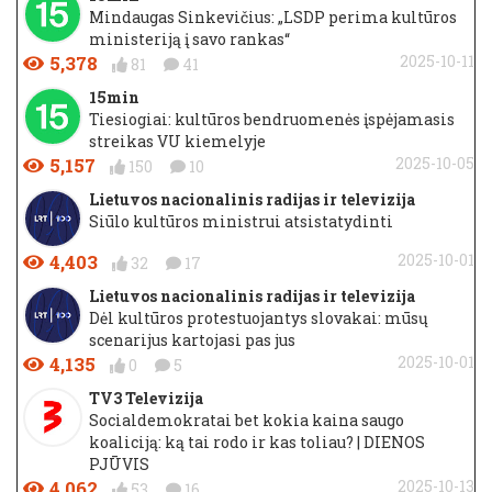
Mindaugas Sinkevičius: „LSDP perima kultūros
ministeriją į savo rankas“
5,378
2025-10-11
81
41
15min
Tiesiogiai: kultūros bendruomenės įspėjamasis
streikas VU kiemelyje
5,157
2025-10-05
150
10
Lietuvos nacionalinis radijas ir televizija
Siūlo kultūros ministrui atsistatydinti
4,403
2025-10-01
32
17
Lietuvos nacionalinis radijas ir televizija
Dėl kultūros protestuojantys slovakai: mūsų
scenarijus kartojasi pas jus
4,135
2025-10-01
0
5
TV3 Televizija
Socialdemokratai bet kokia kaina saugo
koaliciją: ką tai rodo ir kas toliau? | DIENOS
PJŪVIS
4,062
2025-10-13
53
16