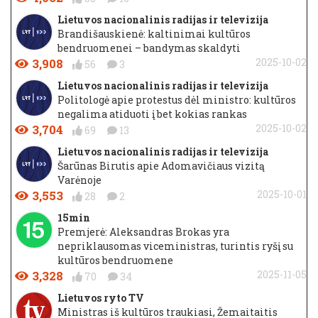
Lietuvos nacionalinis radijas ir televizija
Brandišauskienė: kaltinimai kultūros
bendruomenei – bandymas skaldyti
3,908
2025-10-02
56
3
Lietuvos nacionalinis radijas ir televizija
Politologė apie protestus dėl ministro: kultūros
negalima atiduoti į bet kokias rankas
3,704
2025-10-02
69
13
Lietuvos nacionalinis radijas ir televizija
Šarūnas Birutis apie Adomavičiaus vizitą
Varėnoje
3,553
2025-10-01
28
2
15min
Premjerė: Aleksandras Brokas yra
nepriklausomas viceministras, turintis ryšį su
kultūros bendruomene
3,328
2025-11-05
70
34
Lietuvos ryto TV
Ministras iš kultūros traukiasi, Žemaitaitis