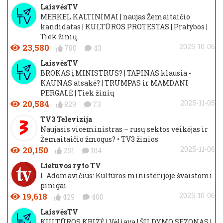
LaisvėsTV
MERKEL KALTINIMAI | naujas Žemaitaičio
kandidatas | KULTŪROS PROTESTAS | Pratybos |
Tiek žinių
23,580
2025-10-06
780
43
LaisvėsTV
BROKAS į MINISTRUS? | TAPINAS klausia -
KAUNAS atsakė? | TRUMPAS ir MAMDANI
PERGALĖ | Tiek žinių
20,584
2025-11-05
829
73
TV3 Televizija
Naujasis viceministras – rusų sektos veikėjas ir
Žemaitaičio žmogus? • TV3 žinios
20,150
2025-11-06
251
104
Lietuvos ryto TV
I. Adomavičius: Kultūros ministerijoje švaistomi
pinigai
19,618
2025-10-06
429
400
LaisvėsTV
KULTŪROS KRIZĖ | Vėliava | ŠILDYMO SEZONAS |