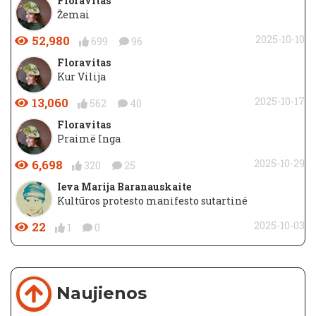
Floravitas
Žemai
52,980
2025-10-10
699
96
Floravitas
Kur Vilija
13,060
2025-10-17
562
40
Floravitas
Praimë Inga
6,698
2025-10-29
320
25
Ieva Marija Baranauskaite
Kultūros protesto manifesto sutartiné
22
2025-10-03
1
0
Naujienos