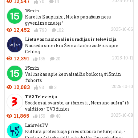
12,547
2025-10-11
70
14
15min
Karolis Kaupinis: „Nieko panašaus nesu
gyvenime matęs“
12,452
2025-10-06
793
102
Lietuvos nacionalinis radijas ir televizija
Nausėda smerkia Žemaitaičio žodžius apie
Gelūną
12,391
2025-10-11
135
20
15min
Valinskas apie Žemaitaičio boikotą #15min
#shorts
12,083
2025-10-10
93
3
TV3 Televizija
Socdemai svarsto, ar išmesti „Nemuno aušrą“ iš
valdžios • TV3 žinios
11,865
2025-10-08
159
48
LaisvėsTV
Kultūra protestuoja prieš stuburo neturėjimą, -
Gražina Arlickaitė | Laikykitės Ten pokalbiai