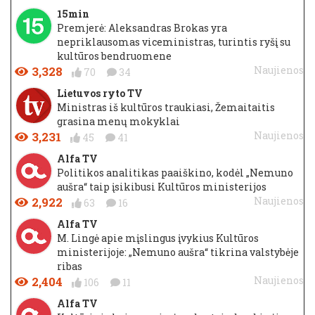
15min
Premjerė: Aleksandras Brokas yra
nepriklausomas viceministras, turintis ryšį su
kultūros bendruomene
3,328
Naujienos
70
34
Lietuvos ryto TV
Ministras iš kultūros traukiasi, Žemaitaitis
grasina menų mokyklai
3,231
Naujienos
45
41
Alfa TV
Politikos analitikas paaiškino, kodėl „Nemuno
aušra“ taip įsikibusi Kultūros ministerijos
2,922
Naujienos
63
16
Alfa TV
M. Lingė apie mįslingus įvykius Kultūros
ministerijoje: „Nemuno aušra“ tikrina valstybėje
ribas
2,404
Naujienos
106
11
Alfa TV