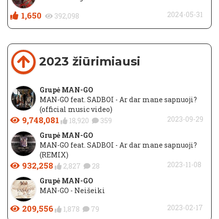
1,650
2024-05-31
392,098
2023 žiūrimiausi
Grupė MAN-GO
MAN-GO feat. SADBOI - Ar dar mane sapnuoji?
(official music video)
9,748,081
2023-09-29
18,920
359
Grupė MAN-GO
MAN-GO feat. SADBOI - Ar dar mane sapnuoji?
(REMIX)
932,258
2023-11-08
2,827
28
Grupė MAN-GO
MAN-GO - Neišeiki
209,556
2023-02-17
1,878
79