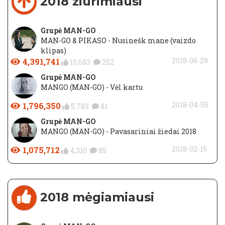
2018 žiūrimiausi
Grupė MAN-GO
MAN-GO & PIKASO - Nusinešk mane (vaizdo
klipas)
4,391,741
2018-06-29
10,683
252
Grupė MAN-GO
MANGO (MAN-GO) - Vėl kartu
1,796,350
2018-04-05
5,783
81
Grupė MAN-GO
MANGO (MAN-GO) - Pavasariniai žiedai 2018
1,075,712
2018-02-15
4,310
85
2018 mėgiamiausi