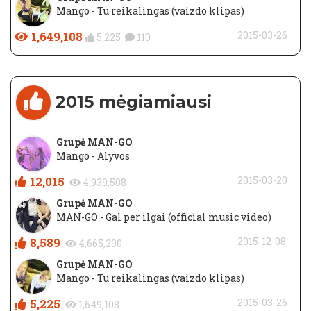
Mango - Tu reikalingas (vaizdo klipas)
1,649,108
2015-03-26
5,225
110
2015 mėgiamiausi
Grupė MAN-GO
Mango - Alyvos
12,015
2015-03-20
4,939,508
Grupė MAN-GO
MAN-GO - Gal per ilgai (official music video)
8,589
2015-12-08
4,665,290
Grupė MAN-GO
Mango - Tu reikalingas (vaizdo klipas)
5,225
2015-03-26
1,649,108