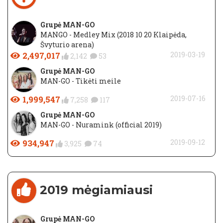
Grupė MAN-GO
MANGO - Medley Mix (2018 10 20 Klaipėda,
Švyturio arena)
2,497,017
2019-03-19
2,142
53
Grupė MAN-GO
MAN-GO - Tikėti meile
1,999,547
2019-07-16
7,258
117
Grupė MAN-GO
MAN-GO - Nuramink (official 2019)
934,947
2019-09-12
3,925
74
2019 mėgiamiausi
Grupė MAN-GO