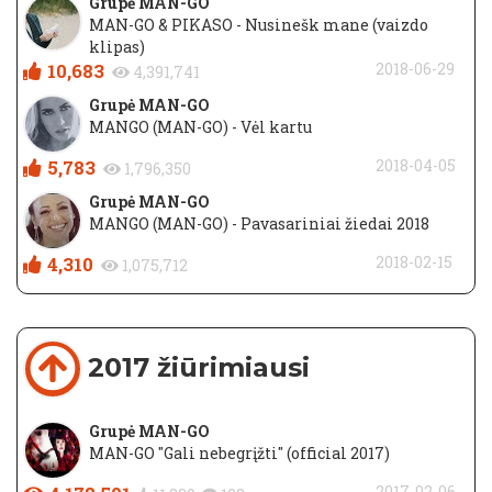
Grupė MAN-GO
MAN-GO & PIKASO - Nusinešk mane (vaizdo
klipas)
10,683
2018-06-29
4,391,741
Grupė MAN-GO
MANGO (MAN-GO) - Vėl kartu
5,783
2018-04-05
1,796,350
Grupė MAN-GO
MANGO (MAN-GO) - Pavasariniai žiedai 2018
4,310
2018-02-15
1,075,712
2017 žiūrimiausi
Grupė MAN-GO
MAN-GO "Gali nebegrįžti" (official 2017)
2017-02-06