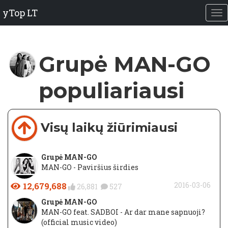
yTop LT
Grupė MAN-GO
populiariausi
Visų laikų žiūrimiausi
Grupė MAN-GO
MAN-GO - Paviršius širdies
12,679,688
2016-03-06
26,881
527
Grupė MAN-GO
MAN-GO feat. SADBOI - Ar dar mane sapnuoji?
(official music video)