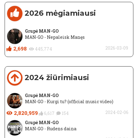
2026 mėgiamiausi
Grupė MAN-GO
MAN-GO - Nepaleisk Manęs
2,698
2026-03-09
445,774
2024 žiūrimiausi
Grupė MAN-GO
MAN-GO - Kurgi tu? (official music video)
2,820,959
2024-02-06
6,617
154
Grupė MAN-GO
MAN-GO - Rudens daina