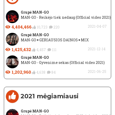
Grupė MAN-GO
MAN-GO - Reikėjo tiek nedaug (Official video 2021)
4,404,466
2021-04-07
10,723
220
Grupė MAN-GO
MAN-GO✦GERIAUSIOS DAINOS✦MIX
1,425,432
2021-12-14
4,457
111
Grupė MAN-GO
MAN-GO - Gyvenime sekas (Official video 2021)
1,202,960
2021-06-25
4,638
84
2021 mėgiamiausi
Grupė MAN-GO