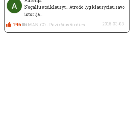
Aurelija
Negaliu atsiklausyt... Atrodo lyg klausyciau savo
istorija...
196
2016-03-08
MAN-GO - Paviršius širdies