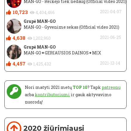
MAN-GO - Reikėjo tiek nedaug (Official video 2021)
10,723
2021-04-07
4,404,466
Grupė MAN-GO
MAN-GO - Gyvenime sekas (Official video 2021)
4,638
2021-06-25
1,202,960
Grupė MAN-GO
MAN-GO✦GERIAUSIOS DAINOS✦MIX
4,457
2021-12-14
1,425,432
Nori matyti 2021 metų
TOP 10
? Tapk
patreonu
arba
kontributoriumi
ir gauk aktyvavimo
nuorodą!
2020 žiūrimiausi