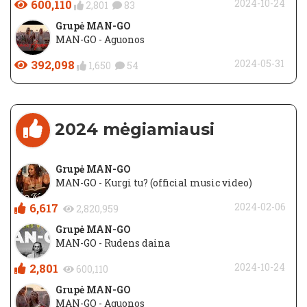
600,110
2024-10-24
2,801
83
Grupė MAN-GO
MAN-GO - Aguonos
392,098
2024-05-31
1,650
54
2024 mėgiamiausi
Grupė MAN-GO
MAN-GO - Kurgi tu? (official music video)
6,617
2024-02-06
2,820,959
Grupė MAN-GO
MAN-GO - Rudens daina
2,801
2024-10-24
600,110
Grupė MAN-GO
MAN-GO - Aguonos