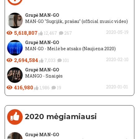
Grupė MAN-GO
MAN-GO "Sugrįžk, prašau" (official music video)
5,618,807
2020-05-19
12,467
267
Grupė MAN-GO
MAN-GO - Meilė be atsako (Naujiena 2020)
2,694,584
2020-02-10
7,033
101
Grupė MAN-GO
MANGO - Snaigės
416,980
2020-01-01
1,986
19
2020 mėgiamiausi
Grupė MAN-GO