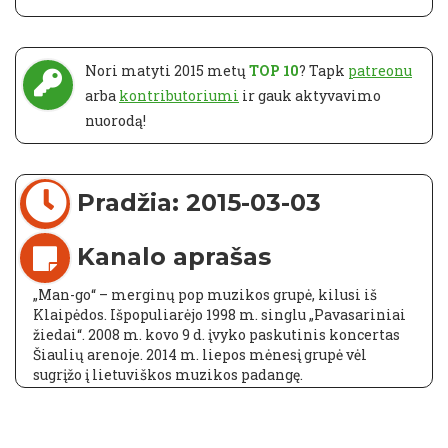
Nori matyti 2015 metų
TOP 10
? Tapk
patreonu
arba
kontributoriumi
ir gauk aktyvavimo
nuorodą!
Pradžia: 2015-03-03
Kanalo aprašas
„Man-go“ – merginų pop muzikos grupė, kilusi iš
Klaipėdos. Išpopuliarėjo 1998 m. singlu „Pavasariniai
žiedai“. 2008 m. kovo 9 d. įvyko paskutinis koncertas
Šiaulių arenoje. 2014 m. liepos mėnesį grupė vėl
sugrįžo į lietuviškos muzikos padangę.