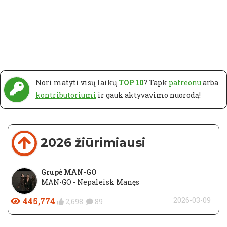
Nori matyti visų laikų
TOP 10
? Tapk
patreonu
arba
kontributoriumi
ir gauk aktyvavimo nuorodą!
2026 žiūrimiausi
Grupė MAN-GO
MAN-GO - Nepaleisk Manęs
445,774
2026-03-09
2,698
89