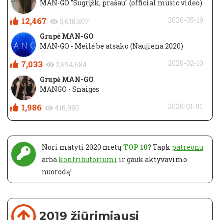
MAN-GO "Sugrįžk, prašau" (official music video)
12,467
2020-05-19
5,618,807
Grupė MAN-GO
MAN-GO - Meilė be atsako (Naujiena 2020)
7,033
2020-02-10
2,694,584
Grupė MAN-GO
MANGO - Snaigės
1,986
2020-01-01
416,980
Nori matyti 2020 metų
TOP 10
? Tapk
patreonu
arba
kontributoriumi
ir gauk aktyvavimo
nuorodą!
2019 žiūrimiausi