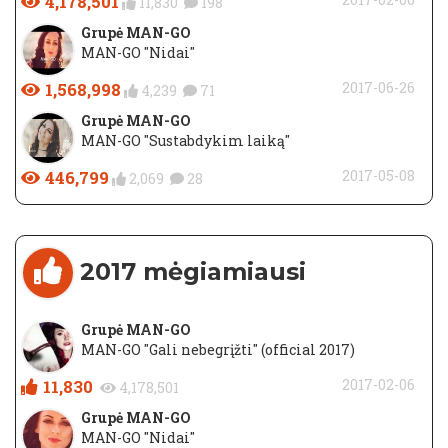
4,178,501
11,830
198
Grupė MAN-GO
MAN-GO "Nidai"
1,568,998
2017-06-26
4,239
71
Grupė MAN-GO
MAN-GO "Sustabdykim laiką"
446,799
2017-05-08
2,069
28
2017 mėgiamiausi
Grupė MAN-GO
MAN-GO "Gali nebegrįžti" (official 2017)
11,830
2017-02-06
4,178,501
Grupė MAN-GO
MAN-GO "Nidai"