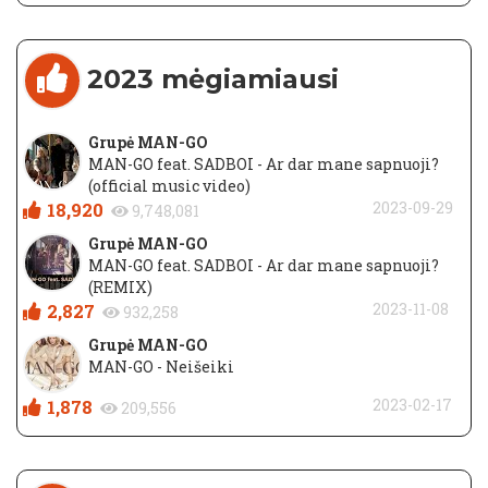
2023 mėgiamiausi
Grupė MAN-GO
MAN-GO feat. SADBOI - Ar dar mane sapnuoji?
(official music video)
18,920
2023-09-29
9,748,081
Grupė MAN-GO
MAN-GO feat. SADBOI - Ar dar mane sapnuoji?
(REMIX)
2,827
2023-11-08
932,258
Grupė MAN-GO
MAN-GO - Neišeiki
1,878
2023-02-17
209,556