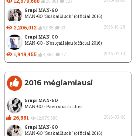
12,679,688
2016-03-06
26,881
527
Grupė MAN-GO
MAN-GO "Suskaičiuok" (official 2016)
2,206,012
2016-10-28
5,855
93
Grupė MAN-GO
MAN-GO - Nesigailėjau (official 2016)
1,949,455
2016-07-01
4,366
77
2016 mėgiamiausi
Grupė MAN-GO
MAN-GO - Paviršius širdies
26,881
2016-03-06
12,679,688
Grupė MAN-GO
MAN-GO "Suskaičiuok" (official 2016)