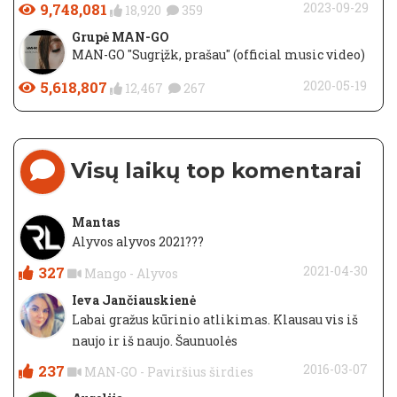
9,748,081
2023-09-29
18,920
359
Grupė MAN-GO
MAN-GO "Sugrįžk, prašau" (official music video)
5,618,807
2020-05-19
12,467
267
Visų laikų top komentarai
Mantas
Alyvos alyvos 2021???
327
2021-04-30
Mango - Alyvos
Ieva Jančiauskienė
Labai gražus kūrinio atlikimas. Klausau vis iš
naujo ir iš naujo. Šaunuolės
237
2016-03-07
MAN-GO - Paviršius širdies