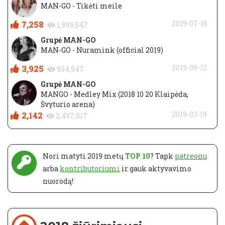
MAN-GO - Tikėti meile
7,258
2019-07-16
1,999,547
Grupė MAN-GO
MAN-GO - Nuramink (official 2019)
3,925
2019-09-12
934,947
Grupė MAN-GO
MANGO - Medley Mix (2018 10 20 Klaipėda,
Švyturio arena)
2,142
2019-03-19
2,497,017
Nori matyti 2019 metų
TOP 10
? Tapk
patreonu
arba
kontributoriumi
ir gauk aktyvavimo
nuorodą!