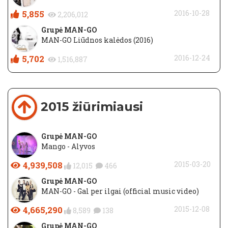
5,855
2016-10-28
2,206,012
Grupė MAN-GO
MAN-GO Liūdnos kalėdos (2016)
5,702
2016-12-24
1,516,887
2015 žiūrimiausi
Grupė MAN-GO
Mango - Alyvos
4,939,508
2015-03-20
12,015
466
Grupė MAN-GO
MAN-GO - Gal per ilgai (official music video)
4,665,290
2015-12-08
8,589
138
Grupė MAN-GO