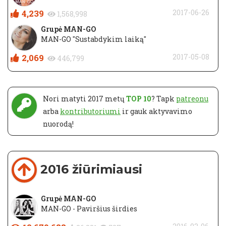
4,239
2017-06-26
1,568,998
Grupė MAN-GO
MAN-GO "Sustabdykim laiką"
2,069
2017-05-08
446,799
Nori matyti 2017 metų
TOP 10
? Tapk
patreonu
arba
kontributoriumi
ir gauk aktyvavimo
nuorodą!
2016 žiūrimiausi
Grupė MAN-GO
MAN-GO - Paviršius širdies