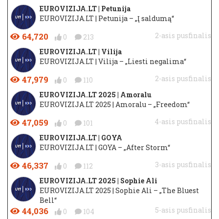
EUROVIZIJA.LT | Petunija
EUROVIZIJA.LT | Petunija – „Į saldumą“
64,720
2-asis pusfinalis
0
213
EUROVIZIJA.LT | Vilija
EUROVIZIJA.LT | Vilija – „Liesti negalima“
47,979
2-asis pusfinalis
0
110
EUROVIZIJA.LT 2025 | Amoralu
EUROVIZIJA.LT 2025 | Amoralu – „Freedom“
47,059
4-asis pusfinalis
0
101
EUROVIZIJA.LT | GOYA
EUROVIZIJA.LT | GOYA – „After Storm“
46,337
3-asis pusfinalis
0
112
EUROVIZIJA.LT 2025 | Sophie Ali
EUROVIZIJA.LT 2025 | Sophie Ali – „The Bluest
Bell“
44,036
5-asis pusfinalis
0
104