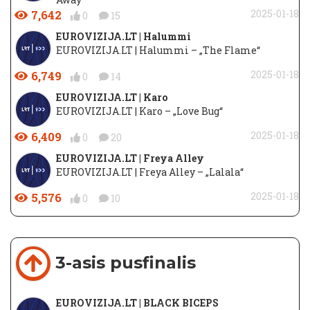
7,642
2025-01-18
0
15
EUROVIZIJA.LT | Halummi
EUROVIZIJA.LT | Halummi – „The Flame“
6,749
2025-01-18
0
14
EUROVIZIJA.LT | Karo
EUROVIZIJA.LT | Karo – „Love Bug“
6,409
2025-01-18
0
20
EUROVIZIJA.LT | Freya Alley
EUROVIZIJA.LT | Freya Alley – „Lalala“
5,576
2025-01-18
0
10
3-asis pusfinalis
EUROVIZIJA.LT | BLACK BICEPS