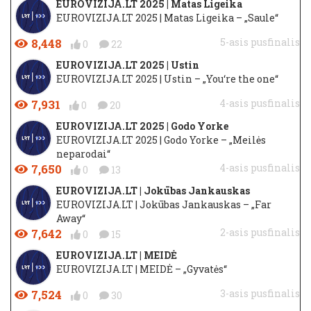
EUROVIZIJA.LT 2025 | Matas Ligeika
EUROVIZIJA.LT 2025 | Matas Ligeika – „Saule“
8,448
5-asis pusfinalis
0
22
EUROVIZIJA.LT 2025 | Ustin
EUROVIZIJA.LT 2025 | Ustin – „You‘re the one“
7,931
4-asis pusfinalis
0
20
EUROVIZIJA.LT 2025 | Godo Yorke
EUROVIZIJA.LT 2025 | Godo Yorke – „Meilės
neparodai“
7,650
4-asis pusfinalis
0
13
EUROVIZIJA.LT | Jokūbas Jankauskas
EUROVIZIJA.LT | Jokūbas Jankauskas – „Far
Away“
7,642
2-asis pusfinalis
0
15
EUROVIZIJA.LT | MEIDĖ
EUROVIZIJA.LT | MEIDĖ – „Gyvatės“
7,524
3-asis pusfinalis
0
30