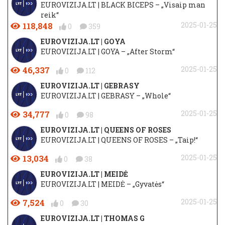
EUROVIZIJA.LT | BLACK BICEPS – „Visaip man
reik“
118,848
2025-01-25
0
359
EUROVIZIJA.LT | GOYA
EUROVIZIJA.LT | GOYA – „After Storm“
46,337
2025-01-25
0
112
EUROVIZIJA.LT | GEBRASY
EUROVIZIJA.LT | GEBRASY – „Whole“
34,777
2025-01-25
0
98
EUROVIZIJA.LT | QUEENS OF ROSES
EUROVIZIJA.LT | QUEENS OF ROSES – „Taip!“
13,034
2025-01-25
0
38
EUROVIZIJA.LT | MEIDĖ
EUROVIZIJA.LT | MEIDĖ – „Gyvatės“
7,524
2025-01-25
0
30
EUROVIZIJA.LT | THOMAS G