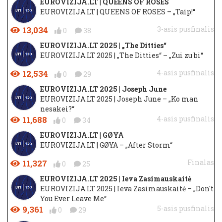
EUROVIZIJA.LT | QUEENS OF ROSES
EUROVIZIJA.LT | QUEENS OF ROSES – „Taip!“
13,034
3-asis pusfinalis
0
38
EUROVIZIJA.LT 2025 | „The Ditties“
EUROVIZIJA.LT 2025 | „The Ditties“ – „Zui zu bi“
12,534
4-asis pusfinalis
0
29
EUROVIZIJA.LT 2025 | Joseph June
EUROVIZIJA.LT 2025 | Joseph June – „Ko man
nesakei?“
11,688
4-asis pusfinalis
0
34
EUROVIZIJA.LT | GØYA
EUROVIZIJA.LT | GØYA – „After Storm“
11,327
Finalas
0
25
EUROVIZIJA.LT 2025 | Ieva Zasimauskaitė
EUROVIZIJA.LT 2025 | Ieva Zasimauskaitė – „Don't
You Ever Leave Me“
9,361
5-asis pusfinalis
0
29