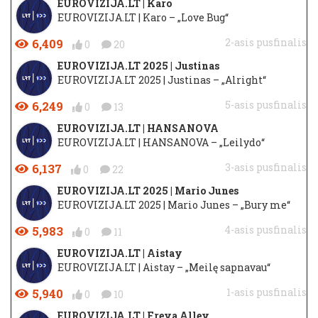
EUROVIZIJA.LT | Karo
EUROVIZIJA.LT | Karo – „Love Bug“
6,409
2-asis pusfinalis
0
20
EUROVIZIJA.LT 2025 | Justinas
EUROVIZIJA.LT 2025 | Justinas – „Alright“
6,249
5-asis pusfinalis
0
13
EUROVIZIJA.LT | HANSANOVA
EUROVIZIJA.LT | HANSANOVA – „Leilydo“
6,137
3-asis pusfinalis
0
22
EUROVIZIJA.LT 2025 | Mario Junes
EUROVIZIJA.LT 2025 | Mario Junes – „Bury me“
5,983
4-asis pusfinalis
0
11
EUROVIZIJA.LT | Aistay
EUROVIZIJA.LT | Aistay – „Meilę sapnavau“
5,940
1-asis pusfinalis
0
10
EUROVIZIJA.LT | Freya Alley