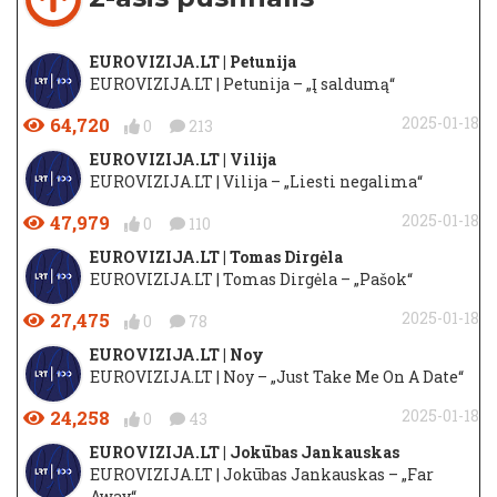
EUROVIZIJA.LT | Petunija
EUROVIZIJA.LT | Petunija – „Į saldumą“
64,720
2025-01-18
0
213
EUROVIZIJA.LT | Vilija
EUROVIZIJA.LT | Vilija – „Liesti negalima“
47,979
2025-01-18
0
110
EUROVIZIJA.LT | Tomas Dirgėla
EUROVIZIJA.LT | Tomas Dirgėla – „Pašok“
27,475
2025-01-18
0
78
EUROVIZIJA.LT | Noy
EUROVIZIJA.LT | Noy – „Just Take Me On A Date“
24,258
2025-01-18
0
43
EUROVIZIJA.LT | Jokūbas Jankauskas
EUROVIZIJA.LT | Jokūbas Jankauskas – „Far
Away“