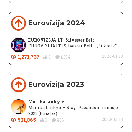
Eurovizija 2024
EUROVIZIJA.LT | Silvester Belt
EUROVIZIJA.LT | Silvester Belt – „Luktelk“
1,271,737
2024-01-13
0
1,384
Eurovizija 2023
Monika Linkytė
Monika Linkytė – Stay | Pabandom iš naujo
2023 (Finalas)
521,865
2023-02-18
0
806