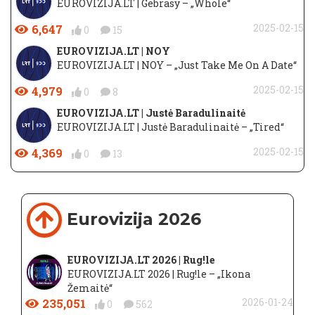
EUROVIZIJA.LT | Gebrasy – „Whole“
6,647
2025-02-15
0
15
EUROVIZIJA.LT | NOY
EUROVIZIJA.LT | NOY – „Just Take Me On A Date“
4,979
2025-02-15
0
8
EUROVIZIJA.LT | Justė Baradulinaitė
EUROVIZIJA.LT | Justė Baradulinaitė – „Tired“
4,369
2025-02-15
0
13
Eurovizija 2026
EUROVIZIJA.LT 2026 | Rug!le
EUROVIZIJA.LT 2026 | Rug!le – „Ikona
Žemaitė“
235,051
2026-01-24
0
562