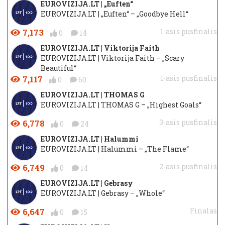
EUROVIZIJA.LT | „Euften“
EUROVIZIJA.LT | „Euften“ – „Goodbye Hell“
7,173
1-asis pusfinalis
0
14
EUROVIZIJA.LT | Viktorija Faith
EUROVIZIJA.LT | Viktorija Faith – „Scary
Beautiful“
7,117
1-asis pusfinalis
0
60
EUROVIZIJA.LT | THOMAS G
EUROVIZIJA.LT | THOMAS G – „Highest Goals“
6,778
3-asis pusfinalis
0
24
EUROVIZIJA.LT | Halummi
EUROVIZIJA.LT | Halummi – „The Flame“
6,749
2-asis pusfinalis
0
14
EUROVIZIJA.LT | Gebrasy
EUROVIZIJA.LT | Gebrasy – „Whole“
6,647
Finalas
0
15