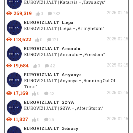
EUROVIZIJA.LT | Katarsis – „Tavo akys“
269,319
2025-02-15
0
782
EUROVIZIJA.LT | Liepa
EUROVIZIJA.LT | Liepa – „Ar mylėtum“
113,622
2025-02-15
0
121
EUROVIZIJA.LT | Amoralu
EUROVIZIJA.LT | Amoralu – „Freedom“
19,684
2025-02-15
0
42
EUROVIZIJA.LT | Anyanya
EUROVIZIJA.LT | Anyanya – „Running Out Of
Time“
17,169
2025-02-15
0
42
EUROVIZIJA.LT | GØYA
EUROVIZIJA.LT | GØYA – „After Storm“
11,327
2025-02-15
0
25
EUROVIZIJA.LT | Gebrasy