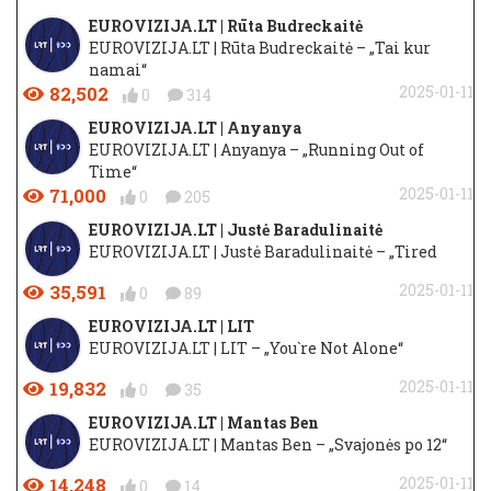
EUROVIZIJA.LT | Rūta Budreckaitė
EUROVIZIJA.LT | Rūta Budreckaitė – „Tai kur
namai“
82,502
2025-01-11
0
314
EUROVIZIJA.LT | Anyanya
EUROVIZIJA.LT | Anyanya – „Running Out of
Time“
71,000
2025-01-11
0
205
EUROVIZIJA.LT | Justė Baradulinaitė
EUROVIZIJA.LT | Justė Baradulinaitė – „Tired
35,591
2025-01-11
0
89
EUROVIZIJA.LT | LIT
EUROVIZIJA.LT | LIT – „You`re Not Alone“
19,832
2025-01-11
0
35
EUROVIZIJA.LT | Mantas Ben
EUROVIZIJA.LT | Mantas Ben – „Svajonės po 12“
14,248
2025-01-11
0
14