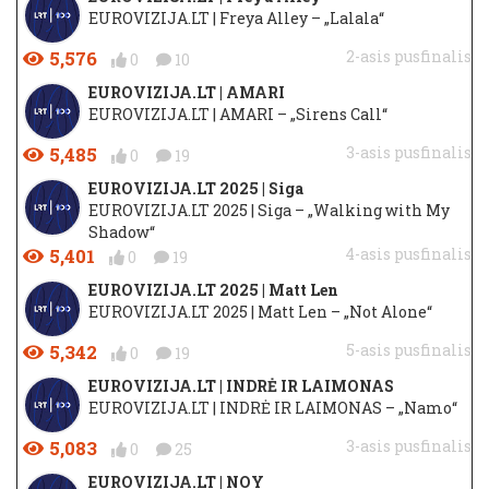
EUROVIZIJA.LT | Freya Alley – „Lalala“
5,576
2-asis pusfinalis
0
10
EUROVIZIJA.LT | AMARI
EUROVIZIJA.LT | AMARI – „Sirens Call“
5,485
3-asis pusfinalis
0
19
EUROVIZIJA.LT 2025 | Siga
EUROVIZIJA.LT 2025 | Siga – „Walking with My
Shadow“
5,401
4-asis pusfinalis
0
19
EUROVIZIJA.LT 2025 | Matt Len
EUROVIZIJA.LT 2025 | Matt Len – „Not Alone“
5,342
5-asis pusfinalis
0
19
EUROVIZIJA.LT | INDRĖ IR LAIMONAS
EUROVIZIJA.LT | INDRĖ IR LAIMONAS – „Namo“
5,083
3-asis pusfinalis
0
25
EUROVIZIJA.LT | NOY