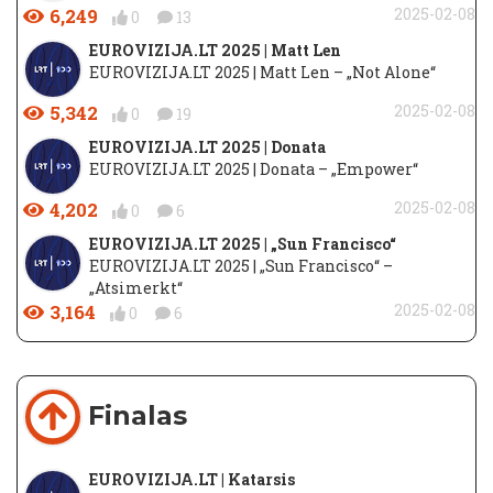
6,249
2025-02-08
0
13
EUROVIZIJA.LT 2025 | Matt Len
EUROVIZIJA.LT 2025 | Matt Len – „Not Alone“
5,342
2025-02-08
0
19
EUROVIZIJA.LT 2025 | Donata
EUROVIZIJA.LT 2025 | Donata – „Empower“
4,202
2025-02-08
0
6
EUROVIZIJA.LT 2025 | „Sun Francisco“
EUROVIZIJA.LT 2025 | „Sun Francisco“ –
„Atsimerkt“
3,164
2025-02-08
0
6
Finalas
EUROVIZIJA.LT | Katarsis