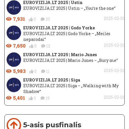
EUROVIZIJA.LT 2025 | Ustin
EUROVIZIJA.LT 2025 | Ustin – „You‘re the one“
7,931
2025-02-01
0
20
EUROVIZIJA.LT 2025 | Godo Yorke
EUROVIZIJA.LT 2025 | Godo Yorke – „Meilės
neparodai“
7,650
2025-02-01
0
13
EUROVIZIJA.LT 2025 | Mario Junes
EUROVIZIJA.LT 2025 | Mario Junes – „Bury me“
5,983
2025-02-01
0
11
EUROVIZIJA.LT 2025 | Siga
EUROVIZIJA.LT 2025 | Siga – „Walking with My
Shadow“
5,401
2025-02-01
0
19
5-asis pusfinalis