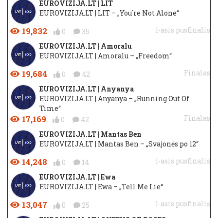
EUROVIZIJA.LT | LIT
EUROVIZIJA.LT | LIT – „You`re Not Alone“
19,832
1-asis pusfinalis
0
35
EUROVIZIJA.LT | Amoralu
EUROVIZIJA.LT | Amoralu – „Freedom“
19,684
Finalas
0
42
EUROVIZIJA.LT | Anyanya
EUROVIZIJA.LT | Anyanya – „Running Out Of
Time“
17,169
Finalas
0
42
EUROVIZIJA.LT | Mantas Ben
EUROVIZIJA.LT | Mantas Ben – „Svajonės po 12“
14,248
1-asis pusfinalis
0
14
EUROVIZIJA.LT | Ewa
EUROVIZIJA.LT | Ewa – „Tell Me Lie“
13,047
1-asis pusfinalis
0
25