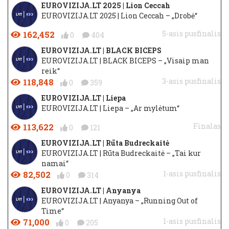
EUROVIZIJA.LT 2025 | Lion Ceccah
EUROVIZIJA.LT 2025 | Lion Ceccah – „Drobė“
162,452
5-asis pusfinalis
0
404
EUROVIZIJA.LT | BLACK BICEPS
EUROVIZIJA.LT | BLACK BICEPS – „Visaip man
reik“
118,848
3-asis pusfinalis
0
359
EUROVIZIJA.LT | Liepa
EUROVIZIJA.LT | Liepa – „Ar mylėtum“
113,622
Finalas
0
121
EUROVIZIJA.LT | Rūta Budreckaitė
EUROVIZIJA.LT | Rūta Budreckaitė – „Tai kur
namai“
82,502
1-asis pusfinalis
0
314
EUROVIZIJA.LT | Anyanya
EUROVIZIJA.LT | Anyanya – „Running Out of
Time“
71,000
1-asis pusfinalis
0
205