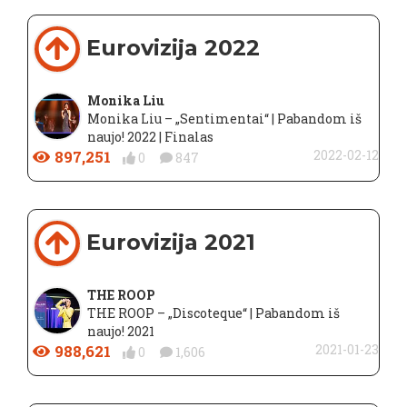
Eurovizija 2022
Monika Liu
Monika Liu – „Sentimentai“ | Pabandom iš
naujo! 2022 | Finalas
897,251
2022-02-12
0
847
Eurovizija 2021
THE ROOP
THE ROOP – „Discoteque“ | Pabandom iš
naujo! 2021
988,621
2021-01-23
0
1,606