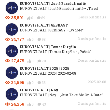
EUROVIZIJA.LT | Justė Baradulinaitė
EUROVIZIJA.LT | Justė Baradulinaitė – „Tired
35,591
1-asis pusfinalis
0
89
EUROVIZIJA.LT | GEBRASY
EUROVIZIJA.LT | GEBRASY – „Whole“
34,777
3-asis pusfinalis
0
98
EUROVIZIJA.LT | Tomas Dirgėla
EUROVIZIJA.LT | Tomas Dirgėla – „Pašok“
27,475
2-asis pusfinalis
0
78
EUROVIZIJA.LT 2025 | 2025
EUROVIZIJA.LT 2025 | 2025-02-08
24,596
2025-02-08
0
38
EUROVIZIJA.LT | Noy
EUROVIZIJA.LT | Noy – „Just Take Me On A Date“
24,258
2-asis pusfinalis
0
43