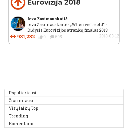
Eurovizija 2018
Ieva Zasimauskaitė
Ieva Zasimauskaitė - „When we‘re old“ -
Didysis Eurovizijos atrankų finalas 2018
931,232
2018-03-12
0
595
Populiariausi
Žiūrimiausi
Visų laikų Top
Trending
Komentarai