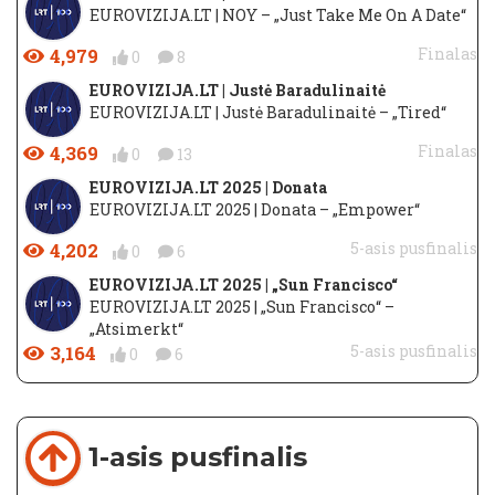
EUROVIZIJA.LT | NOY – „Just Take Me On A Date“
4,979
Finalas
0
8
EUROVIZIJA.LT | Justė Baradulinaitė
EUROVIZIJA.LT | Justė Baradulinaitė – „Tired“
4,369
Finalas
0
13
EUROVIZIJA.LT 2025 | Donata
EUROVIZIJA.LT 2025 | Donata – „Empower“
4,202
5-asis pusfinalis
0
6
EUROVIZIJA.LT 2025 | „Sun Francisco“
EUROVIZIJA.LT 2025 | „Sun Francisco“ –
„Atsimerkt“
3,164
5-asis pusfinalis
0
6
1-asis pusfinalis