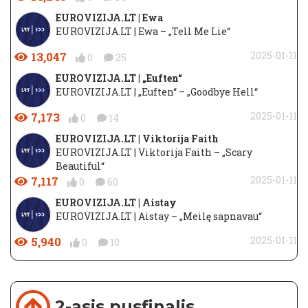
EUROVIZIJA.LT | Ewa
EUROVIZIJA.LT | Ewa – „Tell Me Lie“
13,047
2025-01-11
0
25
EUROVIZIJA.LT | „Euften“
EUROVIZIJA.LT | „Euften“ – „Goodbye Hell“
7,173
2025-01-11
0
14
EUROVIZIJA.LT | Viktorija Faith
EUROVIZIJA.LT | Viktorija Faith – „Scary
Beautiful“
7,117
2025-01-11
0
60
EUROVIZIJA.LT | Aistay
EUROVIZIJA.LT | Aistay – „Meilę sapnavau“
5,940
2025-01-11
0
10
2-asis pusfinalis