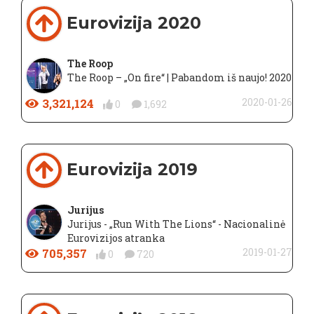
Eurovizija 2020
The Roop
The Roop – „On fire“ | Pabandom iš naujo! 2020
3,321,124
2020-01-26
0
1,692
Eurovizija 2019
Jurijus
Jurijus - „Run With The Lions“ - Nacionalinė
Eurovizijos atranka
705,357
2019-01-27
0
720