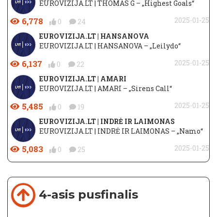
EUROVIZIJA.LT | THOMAS G – „Highest Goals“
6,778
2025-01-25
0
24
EUROVIZIJA.LT | HANSANOVA
EUROVIZIJA.LT | HANSANOVA – „Leilydo“
6,137
2025-01-25
0
22
EUROVIZIJA.LT | AMARI
EUROVIZIJA.LT | AMARI – „Sirens Call“
5,485
2025-01-25
0
19
EUROVIZIJA.LT | INDRĖ IR LAIMONAS
EUROVIZIJA.LT | INDRĖ IR LAIMONAS – „Namo“
5,083
2025-01-25
0
25
4-asis pusfinalis